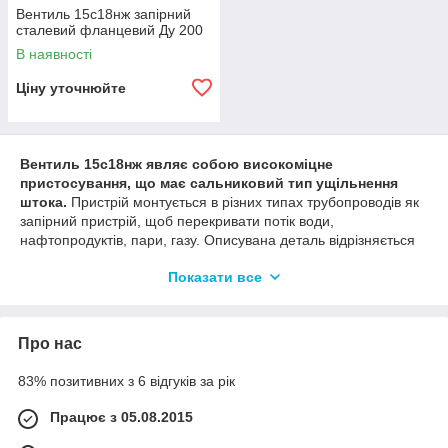
Вентиль 15с18нж запірний
сталевий фланцевий Ду 200
В наявності
Ціну уточнюйте
Вентиль 15с18нж являє собою високоміцне
пристосування, що має сальниковий тип ущільнення
штока.
Пристрій монтується в різних типах трубопроводів як
запірний пристрій, щоб перекривати потік води,
нафтопродуктів, пари, газу. Описувана деталь відрізняється
чудовою якістю, оскільки виготовлена з урахуванням новітніх
Показати все
технологій у цій області та враховує сучасні стандарти якості.
Клапан справно працюватиме тривалий період, не
вимагаючи регулярної заміни.
Технічні характеристики
Про нас
Клапан відрізняється високою антикорозійною стійкістю,
83% позитивних з 6 відгуків за рік
оскільки виконаний з високоякісної сталі. Вентиль з легкістю
Працює з 05.08.2015
витримує температуру під час експлуатації 425 градусів без
пошкодження і розплавлення окремих своїх складових.