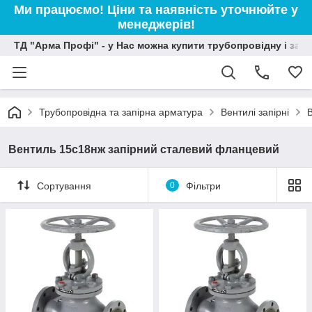
Ми працюємо! Ціни та наявність уточнюйте у
менеджерів!
ТД "Арма Профі" - у Нас можна купити трубопровідну і зап
Трубопровідна та запірна арматура
Вентилі запірні
В
Вентиль 15с18нж запірний сталевий фланцевий
Сортування
0
Фільтри