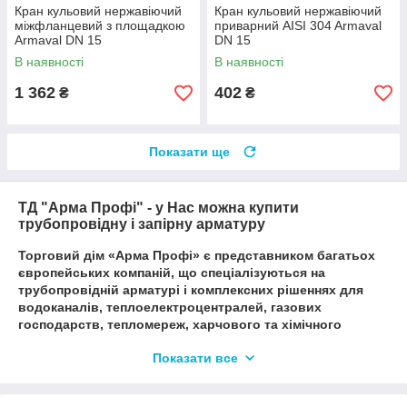
Кран кульовий нержавіючий
Кран кульовий нержавіючий
міжфланцевий з площадкою
приварний AISI 304 Armaval
Armaval DN 15
DN 15
В наявності
В наявності
1 362
402
₴
₴
Показати ще
ТД "Арма Профі" - у Нас можна купити
трубопровідну і запірну арматуру
Торговий дім «Арма Профі» є представником багатьох
європейських компаній, що спеціалізуються на
трубопровідній арматурі і комплексних рішеннях для
водоканалів, теплоелектроцентралей, газових
господарств, тепломереж, харчового та хімічного
виробництва.
Показати все
Наша компанія спеціалізується на поставках таких виробів, як
сталеві і чавунні засувки великих діаметрів, а також
виробництві фланців високого тиску діаметром від Ду 15 до