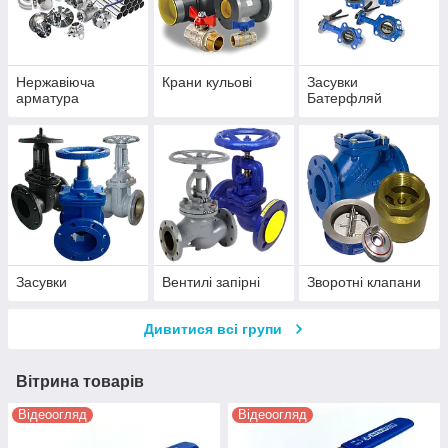
Нержавіюча
Крани кульові
Засувки
арматура
Батерфляй
Засувки
Вентилі запірні
Зворотні клапани
Дивитися всі групи
Вітрина товарів
Відеоогляд
Відеоогляд