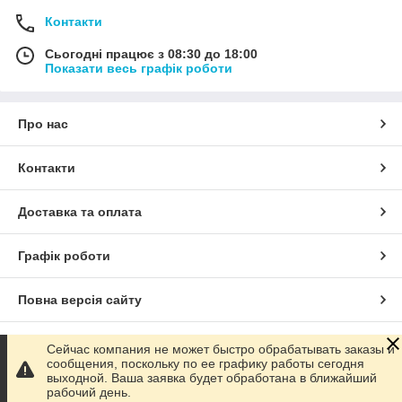
Контакти
Сьогодні працює з 08:30 до 18:00
Показати весь графік роботи
Про нас
Контакти
Доставка та оплата
Графік роботи
Повна версія сайту
Сайт створено на маркетплейсі
Prom.ua
Сейчас компания не может быстро обрабатывать заказы и
сообщения, поскольку по ее графику работы сегодня
выходной. Ваша заявка будет обработана в ближайший
Політика конфіденційності
рабочий день.