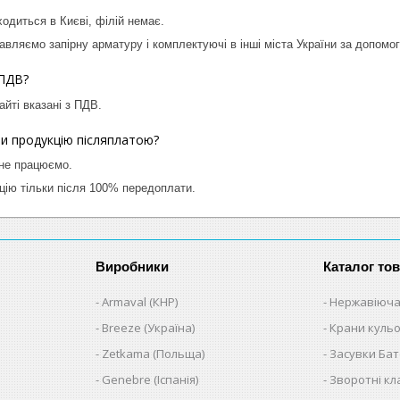
одиться в Києві, філій немає.
авляємо запірну арматуру і комплектуючі в інші міста України за допомог
 ПДВ?
айті вказані з ПДВ.
и продукцію післяплатою?
 не працюємо.
ію тільки після 100% передоплати.
Виробники
Каталог тов
Armaval (КНР)
Нержавіюча
Breeze (Україна)
Крани кульо
Zetkama (Польща)
Засувки Ба
Genebre (Іспанія)
Зворотні к