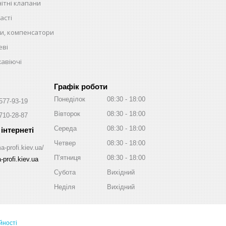
ітні клапани
асті
и, компенсатори
еві
жавіючі
Графік роботи
Понеділок
08:30
18:00
 577-93-19
Вівторок
08:30
18:00
 710-28-87
Середа
08:30
18:00
Четвер
08:30
18:00
a-profi.kiev.ua/
Пʼятниця
08:30
18:00
profi.kiev.ua
Субота
Вихідний
Неділя
Вихідний
йності