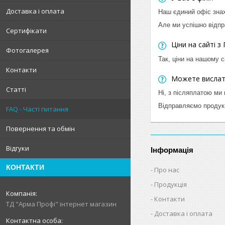
Доставка і оплата
Наш єдиний офіс знах
Але ми успішно відпр
Сертифікати
Ціни на сайті з
Фотогалерея
Так, ціни на нашому с
Контакти
Можете вислат
Статті
Ні, з післяплатою ми
Відправляємо продукц
FAQ - Часті питання
Повернення та обмін
Відгуки
Інформація
КОНТАКТИ
Про нас
Продукція
Контакти
ТД "Арма Профі" інтернет магазин
Доставка і оплата