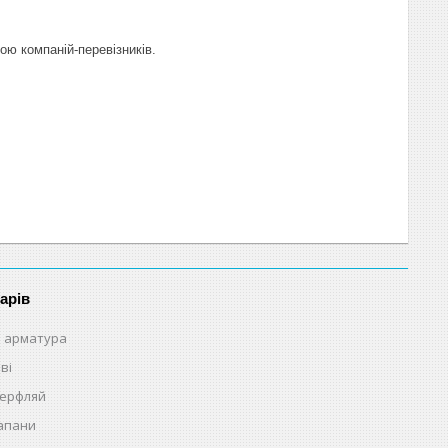
ою компаній-перевізників.
арів
 арматура
ві
терфляй
лапани