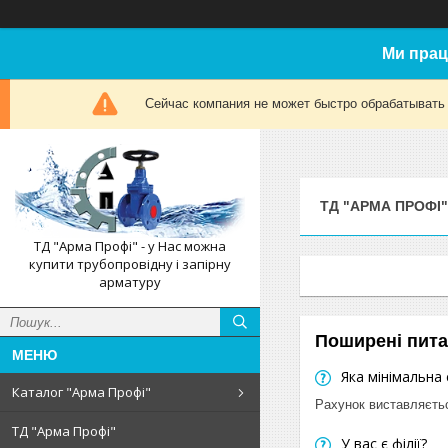
Ми прац
Сейчас компания не может быстро обрабатывать 
ТД "АРМА ПРОФІ"
ТД "Арма Профі" - у Нас можна
купити трубопровідну і запірну
арматуру
Поширені пит
Яка мінімальна
Каталог "Арма Профі"
Рахунок виставляєть
ТД "Арма Профі"
У вас є філії?