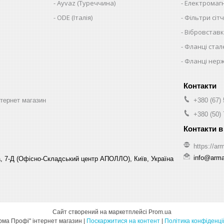
Ayvaz (Туреччина)
Електромагн
ODE (Італія)
Фільтри сітч
Вібровставк
Фланці стал
Фланці нер
нтернет магазин
+380 (67)
+380 (50)
https://arm
info@arma-
, 7-Д (Офісно-Складський центр АПОЛЛО), Київ, Україна
Сайт створений на маркетплейсі
Prom.ua
ТД "Арма Профі" інтернет магазин |
Поскаржитися на контент
|
Політика конфіденці