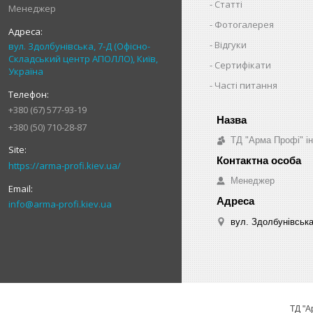
Статті
Менеджер
Фотогалерея
Відгуки
вул. Здолбунівська, 7-Д (Офісно-
Складський центр АПОЛЛО), Київ,
Сертифікати
Україна
Часті питання
+380 (67) 577-93-19
+380 (50) 710-28-87
ТД "Арма Профі" і
https://arma-profi.kiev.ua/
Менеджер
info@arma-profi.kiev.ua
вул. Здолбунівська