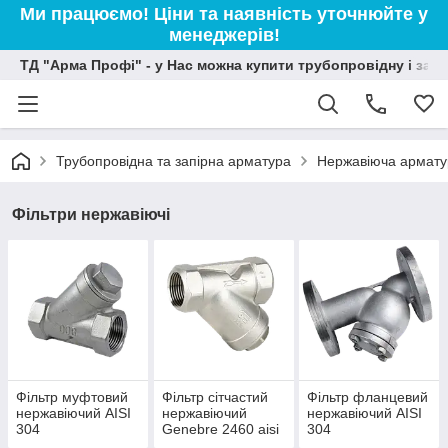
Ми працюємо! Ціни та наявність уточнюйте у
менеджерів!
ТД "Арма Профі" - у Нас можна купити трубопровідну і зап
Трубопровідна та запірна арматура
Нержавіюча армату
Фільтри нержавіючі
Фільтр муфтовий
Фільтр сітчастий
Фільтр фланцевий
нержавіючий AISI
нержавіючий
нержавіючий AISI
304
Genebre 2460 aisi
304
316