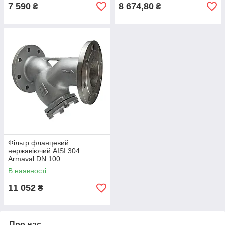
7 590
8 674,80
₴
₴
Фільтр фланцевий
нержавіючий AISI 304
Armaval DN 100
В наявності
11 052
₴
Про нас