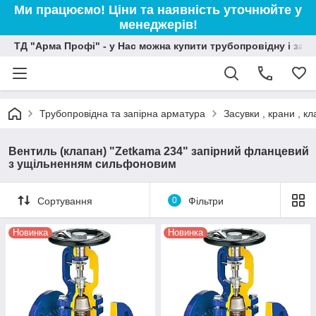
Ми працюємо! Ціни та наявність уточнюйте у
менеджерів!
ТД "Арма Профі" - у Нас можна купити трубопровідну і зап
Трубопровідна та запірна арматура
Засувки , крани , 
Вентиль (клапан) "Zetkama 234" запірний фланцевий
з ущільненням сильфоновим
Сортування
0
Фільтри
Новинка
Новинка