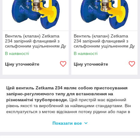
Вентиль (клапан) Zetkama
Вентиль (клапан) Zetkama
234 запірний фланцевий з
234 запірний фланцевий з
сильфонним ущільненням Ду
сильфонним ущільненням Ду
150
200
В наявності
В наявності
Ціну уточнюйте
Ціну уточнюйте
Цей вентиль Zetkama 234 являє собою пристосування
запірно-регулюючого типу для встановлення на
різноманітні трубопроводи.
Цей пристрій має відмінний
рівень якості та вироблений за найвищими стандартами. Він
експлуатується з метою відсікання потоку рідини або пари в
трубопроводі. Широко поширений в опалювальних системах
Показати все
і водопостачанні. Агрегат пройшов необхідні випробування
на міцність і здатність витримувати високі навантаження.
Технічні характеристики