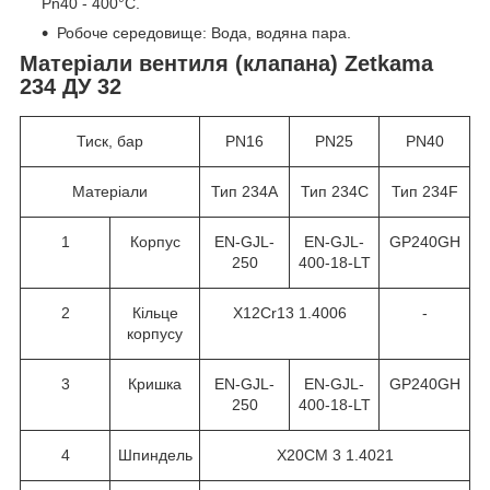
Pn40 - 400°С.
Робоче середовище: Вода, водяна пара.
Матеріали вентиля (клапана) Zetkama
234 ДУ 32
Тиск, бар
PN16
PN25
PN40
Матеріали
Тип 234A
Тип 234C
Тип 234F
1
Корпус
EN-GJL-
EN-GJL-
GP240GH
250
400-18-LT
2
Кільце
X12Cr13 1.4006
-
корпусу
3
Кришка
EN-GJL-
EN-GJL-
GP240GH
250
400-18-LT
4
Шпиндель
X20CM 3 1.4021