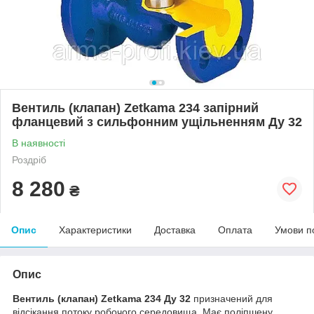
Вентиль (клапан) Zetkama 234 запірний
фланцевий з сильфонним ущільненням Ду 32
В наявності
Роздріб
8 280
₴
Опис
Характеристики
Доставка
Оплата
Умови п
Опис
Вентиль (клапан) Zetkama 234 Ду 32
призначений для
відсікання потоку робочого середовища. Має поліпшену