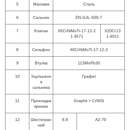
5
Маховик
Сталь
6
Сальник
EN-GJL-500-7
7
Клапан
X6CrNiMoTi-17-12-2
X20Cr13
1.4571
1.4021
8
Сильфон
X6CrNiMoTi-17-12-2
9
Втулка
11SMnPb30
10
Ущільненн
Графит
я
сальника
11
Прокладка
Graphit + CrNiSt
кришка
12
Шестигран
8.8
A2-70
ний