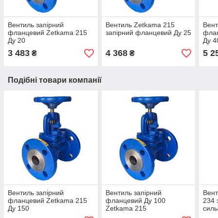
Вентиль запірний
Вентиль Zetkama 215
Вент
фланцевий Zetkama 215
запірний фланцевий Ду 25
фла
Ду 20
Ду 4
3 483
4 368
5 2
₴
₴
Подібні товари компанії
Вентиль запірний
Вентиль запірний
Вент
фланцевий Zetkama 215
фланцевий Ду 100
234 
Ду 150
Zetkama 215
сил
Ду 8