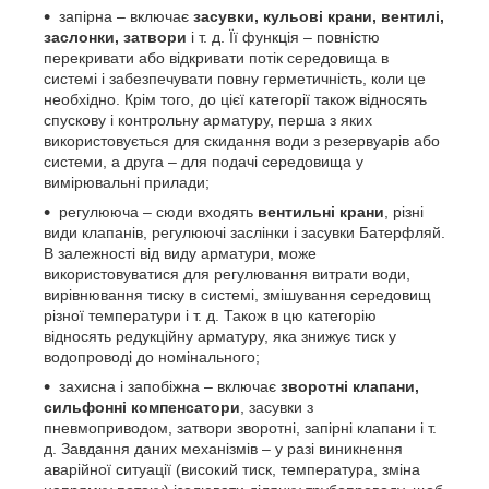
запірна – включає
засувки, кульові крани, вентилі,
заслонки, затвори
і т. д. Її функція – повністю
перекривати або відкривати потік середовища в
системі і забезпечувати повну герметичність, коли це
необхідно. Крім того, до цієї категорії також відносять
спускову і контрольну арматуру, перша з яких
використовується для скидання води з резервуарів або
системи, а друга – для подачі середовища у
вимірювальні прилади;
регулююча – сюди входять
вентильні крани
, різні
види клапанів, регулюючі заслінки і засувки Батерфляй.
В залежності від виду арматури, може
використовуватися для регулювання витрати води,
вирівнювання тиску в системі, змішування середовищ
різної температури і т. д. Також в цю категорію
відносять редукційну арматуру, яка знижує тиск у
водопроводі до номінального;
захисна і запобіжна – включає
зворотні клапани,
сильфонні компенсатори
, засувки з
пневмоприводом, затвори зворотні, запірні клапани і т.
д. Завдання даних механізмів – у разі виникнення
аварійної ситуації (високий тиск, температура, зміна