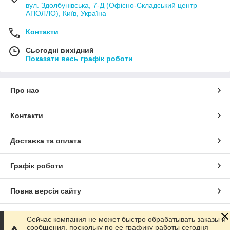
вул. Здолбунівська, 7-Д (Офісно-Складський центр
АПОЛЛО), Київ, Україна
Контакти
Сьогодні вихідний
Показати весь графік роботи
Про нас
Контакти
Доставка та оплата
Графік роботи
Повна версія сайту
Сайт створено на маркетплейсі
Prom.ua
Сейчас компания не может быстро обрабатывать заказы и
сообщения, поскольку по ее графику работы сегодня