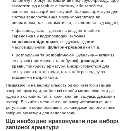
напрямку потоку) ізолювати ділянку трубопроводу, щоб
захистити від аварії всю систему, або запобігти
виникненню аварійних ситуацій. Захисна арматура для
систем водопостачання може управлятися як
оператором, так і автоматично, в залежності від моделі;
фазороздільна – дозволяє розділяти робочі
середовища у водопроводах, включає
конденсатовідвідники
, воздуховідвідники,
масловіддільники,
фільтри-грязьовики
і т. д.;
розподільна та розподільчо-змішувальна – включає
змішувачі (промислові та побутові),
розподільні
крани
, триходову арматуру. Використовується для
змішування потоків води, а також їх розподілу за
вказаними напрямками.
Незважаючи на велику кількість різних категорій і видів
запірної арматури, майже всі вироби можна віднести до
одного з основних типів: кран, клапан, засувка, дисковий
затвор. Більшість механізмів, які використовуються для
регулювання водопроводів, є різновидами одного з типів
запірної арматури для водопроводу.
Що необхідно враховувати при виборі
запірної арматури