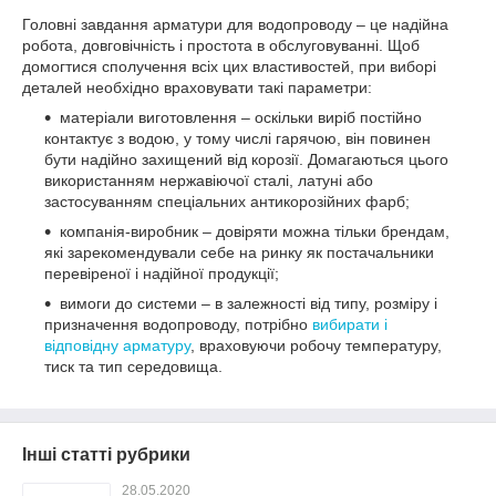
Головні завдання арматури для водопроводу – це надійна
робота, довговічність і простота в обслуговуванні. Щоб
домогтися сполучення всіх цих властивостей, при виборі
деталей необхідно враховувати такі параметри:
матеріали виготовлення – оскільки виріб постійно
контактує з водою, у тому числі гарячою, він повинен
бути надійно захищений від корозії. Домагаються цього
використанням нержавіючої сталі, латуні або
застосуванням спеціальних антикорозійних фарб;
компанія-виробник – довіряти можна тільки брендам,
які зарекомендували себе на ринку як постачальники
перевіреної і надійної продукції;
вимоги до системи – в залежності від типу, розміру і
призначення водопроводу, потрібно
вибирати і
відповідну арматуру
, враховуючи робочу температуру,
тиск та тип середовища.
Інші статті рубрики
28.05.2020