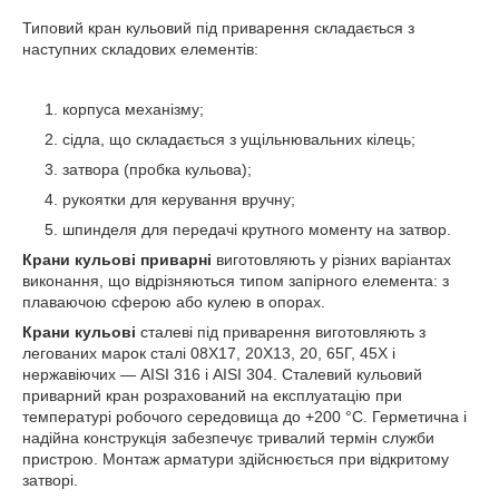
Типовий кран кульовий під приварення складається з
наступних складових елементів:
корпуса механізму;
сідла, що складається з ущільнювальних кілець;
затвора (пробка кульова);
рукоятки для керування вручну;
шпинделя для передачі крутного моменту на затвор.
Крани кульові приварні
виготовляють у різних варіантах
виконання, що відрізняються типом запірного елемента: з
плаваючою сферою або кулею в опорах.
Крани кульові
сталеві під приварення виготовляють з
легованих марок сталі 08Х17, 20Х13, 20, 65Г, 45Х і
нержавіючих — AISI 316 і AISI 304. Сталевий кульовий
приварний кран розрахований на експлуатацію при
температурі робочого середовища до +200 °С. Герметична і
надійна конструкція забезпечує тривалий термін служби
пристрою. Монтаж арматури здійснюється при відкритому
затворі.