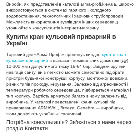
Вироби, які представлені в каталозі arma-profi.kiev.ua, широко
використовуються в системах гарячого і холодного
водопостачання, технологічних і харчових трубопроводів.
Можливість використання вузлів для інших середовищ
уточнюйте у консультантів інтернет-магазину.
Купити кран кульовий приварний в
Україні
Торговий дім «Арма Профі» пропонує вигідно
купити кран
кульовий приварний
в діапазоні номінальних діаметрів (Ду)
10-300 мм і допустимого тиску 16-64 бар. Завдяки зручній
навігації сайту, ви з легкістю можете самостійно підібрати
пристрій будь-якої конструкції корпусу, монтажної довжини,
різних типів проходу, керування. Залежно від агресивності і
температури робочого середовища, підбирається матеріал і
тип корпусу. Вартість арматури багато в чому залежить від
виробника. У каталозі представлені крани кульові під
приварювання ARMAVAL, Breeze, Genebre — виробники,
яким довіряють українські споживачі.
Потрібна консультація? Зв'яжіться з нами через
розділ Контакти.