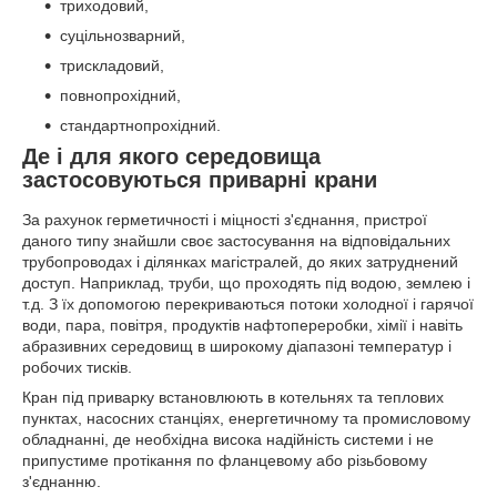
триходовий,
суцільнозварний,
трискладовий,
повнопрохідний,
стандартнопрохідний.
Де і для якого середовища
застосовуються приварні крани
За рахунок герметичності і міцності з'єднання, пристрої
даного типу знайшли своє застосування на відповідальних
трубопроводах і ділянках магістралей, до яких затруднений
доступ. Наприклад, труби, що проходять під водою, землею і
т.д. З їх допомогою перекриваються потоки холодної і гарячої
води, пара, повітря, продуктів нафтопереробки, хімії і навіть
абразивних середовищ в широкому діапазоні температур і
робочих тисків.
Кран під приварку встановлюють в котельнях та теплових
пунктах, насосних станціях, енергетичному та промисловому
обладнанні, де необхідна висока надійність системи і не
припустиме протікання по фланцевому або різьбовому
з'єднанню.