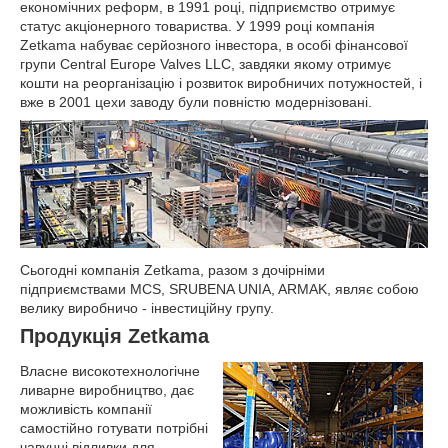
економічних реформ, в 1991 році, підприємство отримує
статус акціонерного товариства. У 1999 році компанія
Zetkama набуває серйозного інвестора, в особі фінансової
групи Central Europe Valves LLC, завдяки якому отримує
кошти на реорганізацію і розвиток виробничих потужностей, і
вже в 2001 цехи заводу були повністю модернізовані.
Сьогодні компанія Zetkama, разом з дочірніми
підприємствами MCS, SRUBENA UNIA, ARMAK, являє собою
велику виробничо - інвестиційну групу.
Продукція Zetkama
Власне високотехнологічне
ливарне виробництво, дає
можливість компанії
самостійно готувати потрібні
чавунні відливки для