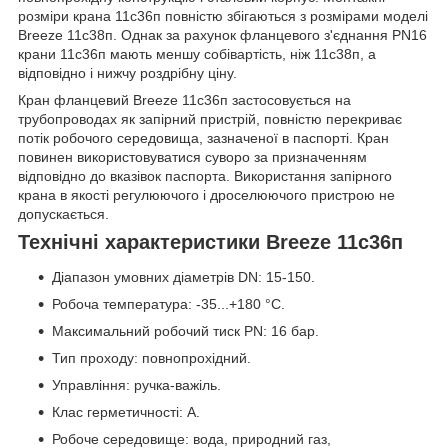
розміри крана 11с36п повністю збігаються з розмірами моделі
Breeze 11с38п. Однак за рахунок фланцевого з'єднання PN16
крани 11с36п мають меншу собівартість, ніж 11с38п, а
відповідно і нижчу роздрібну ціну.
Кран фланцевий Breeze 11с36п застосовується на
трубопроводах як запірний пристрій, повністю перекриває
потік робочого середовища, зазначеної в паспорті. Кран
повинен використовуватися суворо за призначенням
відповідно до вказівок паспорта. Використання запірного
крана в якості регулюючого і дроселюючого пристрою не
допускається.
Технічні характеристики Breeze 11с36п
Діапазон умовних діаметрів DN: 15-150.
Робоча температура: -35...+180 °C.
Максимальний робочий тиск PN: 16 бар.
Тип проходу: повнопрохідний.
Управління: ручка-важіль.
Клас герметичності: А.
Робоче середовище: вода, природний газ,