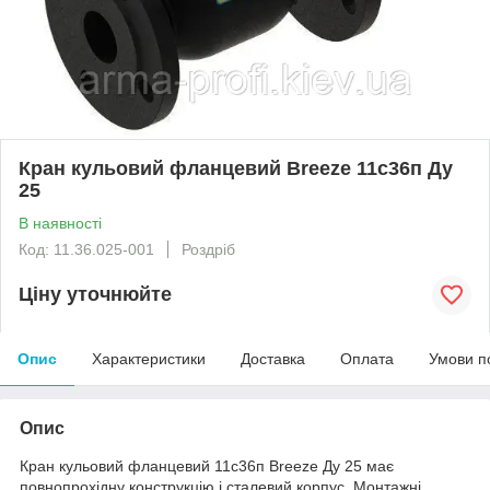
Кран кульовий фланцевий Breeze 11с36п Ду
25
В наявності
Код: 11.36.025-001
Роздріб
Ціну уточнюйте
Опис
Характеристики
Доставка
Оплата
Умови п
Опис
Кран кульовий фланцевий 11с36п Breeze Ду 25 має
повнопрохідну конструкцію і сталевий корпус. Монтажні