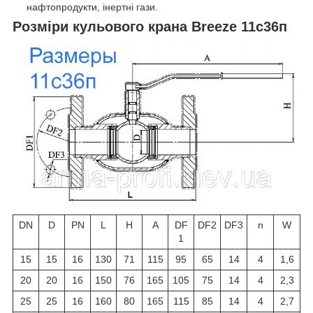
нафтопродукти, інертні гази.
Розміри кульового крана Breeze 11с36п
DN
D
PN
L
H
A
DF
DF2
DF3
n
W
1
15
15
16
130
71
115
95
65
14
4
1,6
20
20
16
150
76
165
105
75
14
4
2,3
25
25
16
160
80
165
115
85
14
4
2,7