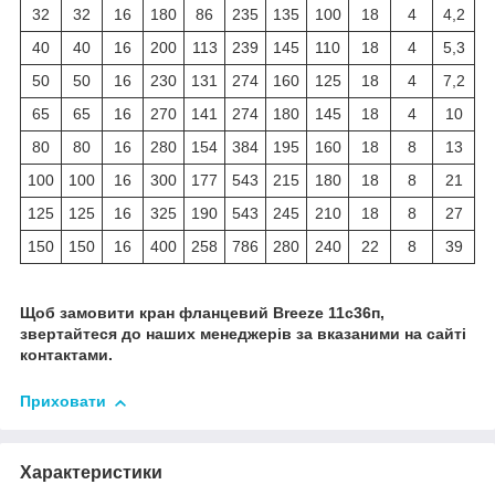
32
32
16
180
86
235
135
100
18
4
4,2
40
40
16
200
113
239
145
110
18
4
5,3
50
50
16
230
131
274
160
125
18
4
7,2
65
65
16
270
141
274
180
145
18
4
10
80
80
16
280
154
384
195
160
18
8
13
100
100
16
300
177
543
215
180
18
8
21
125
125
16
325
190
543
245
210
18
8
27
150
150
16
400
258
786
280
240
22
8
39
Щоб замовити кран фланцевий Breeze 11с36п,
звертайтеся до наших менеджерів за вказаними на сайті
контактами.
Приховати
Характеристики