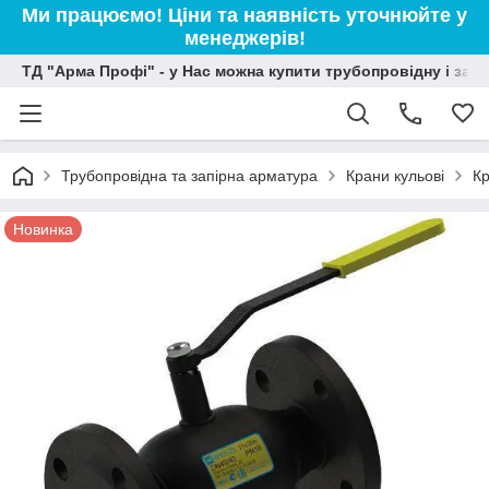
Ми працюємо! Ціни та наявність уточнюйте у
менеджерів!
ТД "Арма Профі" - у Нас можна купити трубопровідну і зап
Трубопровідна та запірна арматура
Крани кульові
Кр
Новинка