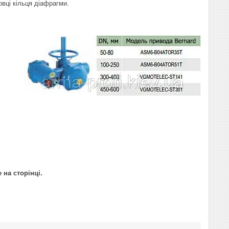
вці кільця діафрагми.
на сторінці.