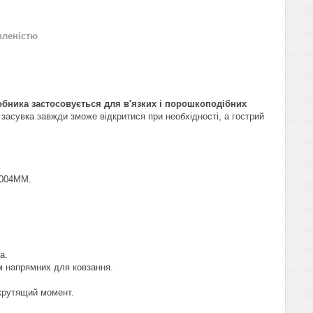
вленістю
бника застосовується для в'язких і порошкоподібних
 засувка завжди зможе відкритися при необхідності, а гострий
-004MM.
а.
им напрямних для ковзання.
 крутящий момент.