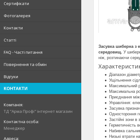
Сертифікати
Фотогалерея
Контакти
Статті
Засувка шиберна з 
FAQ - Часті питання
середовищ.
У шиберн
ніж, розтинаючи сере
Повернення та обмін
Характеристик
Діапазон діамет
Відгуки
Ущільнення сід
Максимальний р
КОНТАКТИ
Максимальна ро
Приєднання між
Управління: еле
Засувка призна
ТД "Арма Профі" інтернет магазин
Одностороння ге
Застійні зони в
Герметичність в
Менеджер
Набивка сальник
Низькі втрати н