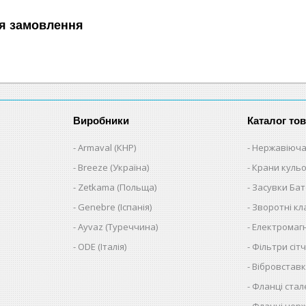
я замовлення
Виробники
Каталог тов
Armaval (КНР)
Нержавіюча
Breeze (Україна)
Крани кульо
Zetkama (Польща)
Засувки Ба
Genebre (Іспанія)
Зворотні к
Ayvaz (Туреччина)
Електромагн
ODE (Італія)
Фільтри сітч
Вібровставк
Фланці стал
Фланці нер