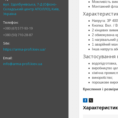
Можливість вико
вул. Здолбунівська, 7-Д (Офісно-
Монтажний флан
Складський центр АПОЛЛО), Київ,
Характеристи
Україна
Напруга: 3P 400
Кнопка: Вкл. / В
+380 (67) 577-93-19
2 кінцевих вими
+380 (50) 710-28-87
2 обмежувача к
1 нагрівальний 
1 аварійний мах
https://arma-profi.kiev.ua/
Інша напруга аб
Застосування 
водопідготовка,
info@arma-profi.kiev.ua
виробництво це
хімічна промисл
виноробство;
порошкове виро
Креслення і розміри
Характеристик