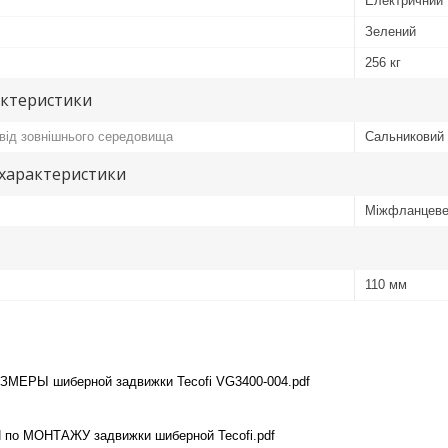
Електричний
Зелений
256 кг
актеристики
 від зовнішнього середовища
Сальниковий
 характеристики
Міжфланцев
110 мм
МЕРЫ шиберной задвижки Tecofi VG3400-004.pdf
о МОНТАЖУ задвижки шиберной Tecofi.pdf