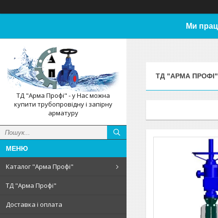
Ми прац
ТД "АРМА ПРОФІ"
ТД "Арма Профі" - у Нас можна
купити трубопровідну і запірну
арматуру
Каталог "Арма Профі"
ТД "Арма Профі"
Доставка і оплата