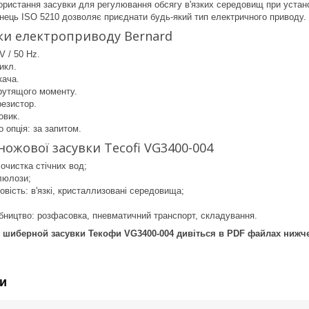
ристання засувки для регулювання обсягу в'язких середовищ при устано
ець ISO 5210 дозволяє приєднати будь-який тип електричного приводу.
ки електроприводу Bernard
V / 50 Hz.
икл.
кача.
рутящого моменту.
резистор.
овик.
о опція: за запитом.
ножової засувки Tecofi VG3400-004
 очистка стічних вод;
люлози;
овість: в'язкі, кристаллизовані середовища;
бництво: розфасовка, пневматичний транспорт, складування.
 шиберной засувки Текофи VG3400-004 дивіться в PDF файлах нижче 
и