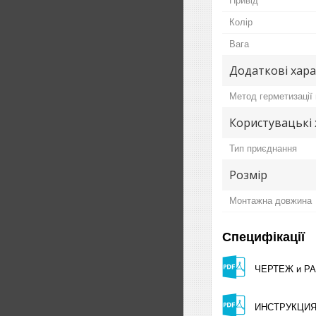
Привід
Колір
Вага
Додаткові хар
Метод герметизації
Користувацькі
Тип приєднання
Розмір
Монтажна довжина
Специфікації
ЧЕРТЕЖ и РАЗ
ИНСТРУКЦИЯ п