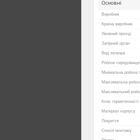
Основні
Виробник
Країна виробник
Умовний прохід
Запірний орган
Вид затвора
Робоче середовище
Мінімальна робоча 
Максимальна робоч
Максимальний робо
Клас герметичності
Матеріал корпусу
Покриття
Спосіб монтажу