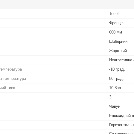
Tecofi
Франція
600 мм
Шиберний
Жорсткий
Неагресивне
температура
-10 град.
а температура
80 град.
чий тиск
10 бар
З
Чавун
Епоксидний 
Горизонтальн