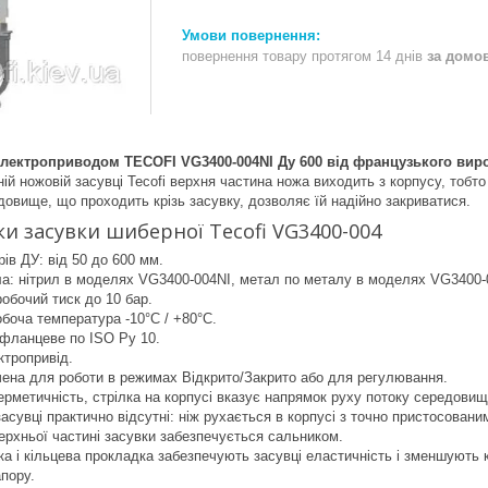
повернення товару протягом 14 днів
за домо
електроприводом TECOFI VG3400-004NI Ду 600 від французького виро
ій ножовій засувці Tecofi верхня частина ножа виходить з корпусу, тобто
довище, що проходить крізь засувку, дозволяє їй надійно закриватися.
и засувки шиберної Tecofi VG3400-004
рів ДУ: від 50 до 600 мм.
ла: нітрил в моделях VG3400-004NI, метал по металу в моделях VG3400
обочий тиск до 10 бар.
боча температура -10°C / +80°C.
фланцеве по ISO Ру 10.
ктропривід.
чена для роботи в режимах Відкрито/Закрито або для регулювання.
рметичність, стрілка на корпусі вказує напрямок руху потоку середовищ
 засувці практично відсутні: ніж рухається в корпусі з точно пристосован
ерхньої частині засувки забезпечується сальником.
а і кільцева прокладка забезпечують засувці еластичність і зменшують
апору.