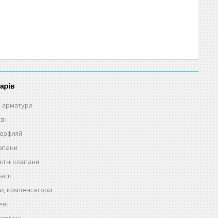
арів
 арматура
ві
терфляй
лапани
ітні клапани
асті
и, компенсатори
еві
жавіючі