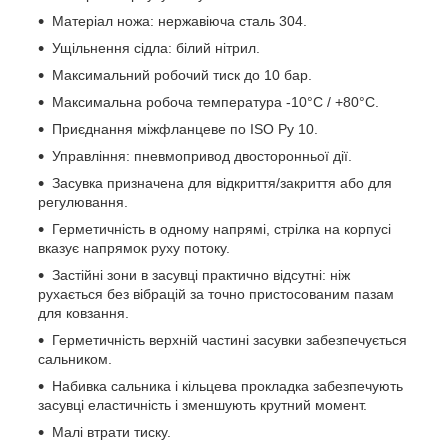
Матеріал ножа: нержавіюча сталь 304.
Ущільнення сідла: білий нітрил.
Максимальний робочий тиск до 10 бар.
Максимальна робоча температура -10°C / +80°C.
Приєднання міжфланцеве по ISO Ру 10.
Управління: пневмопривод двосторонньої дії.
Засувка призначена для відкриття/закриття або для
регулювання.
Герметичність в одному напрямі, стрілка на корпусі
вказує напрямок руху потоку.
Застійні зони в засувці практично відсутні: ніж
рухається без вібрацій за точно пристосованим пазам
для ковзання.
Герметичність верхній частині засувки забезпечується
сальником.
Набивка сальника і кільцева прокладка забезпечують
засувці еластичність і зменшують крутний момент.
Малі втрати тиску.