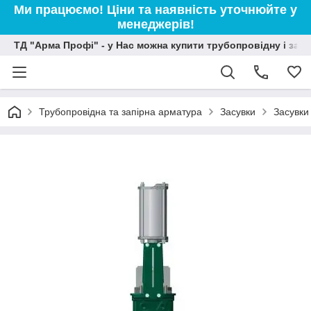
Ми працюємо! Ціни та наявність уточнюйте у
менеджерів!
ТД "Арма Профі" - у Нас можна купити трубопровідну і зап
Трубопровідна та запірна арматура
Засувки
Засувки