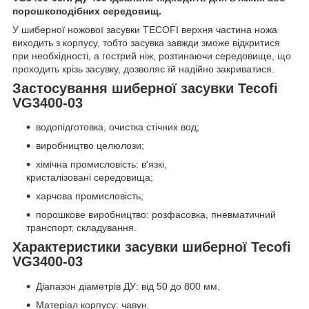
порошкоподібних середовищ.
У шиберної ножової засувки TECOFI верхня частина ножа
виходить з корпусу, тобто засувка завжди зможе відкритися
при необхідності, а гострий ніж, розтинаючи середовище, що
проходить крізь засувку, дозволяє їй надійно закриватися.
Застосування шиберної засувки Tecofi
VG3400-03
водопідготовка, очистка стічних вод;
виробництво целюлози;
хімічна промисловість: в'язкі,
кристалізовані середовища;
харчова промисловість;
порошкове виробництво: розфасовка, пневматичний
транспорт, складування.
Характеристики засувки шиберної Tecofi
VG3400-03
Діапазон діаметрів ДУ: від 50 до 800 мм.
Матеріал корпусу: чавун.