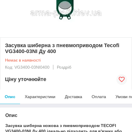
Засувка шиберна з пневмоприводом Tecofi
VG3400-03NI Ду 400
Немає в наявності
Код: VG3400-03NI0400
Роздріб
Ціну уточнюйте
Опис
Характеристики
Доставка
Оплата
Умови п
Опис
Засувка шиберна ножова з пневмоприводом TECOFI
VG3400-03NI Ду 400 ідеально підходить для в'язких або