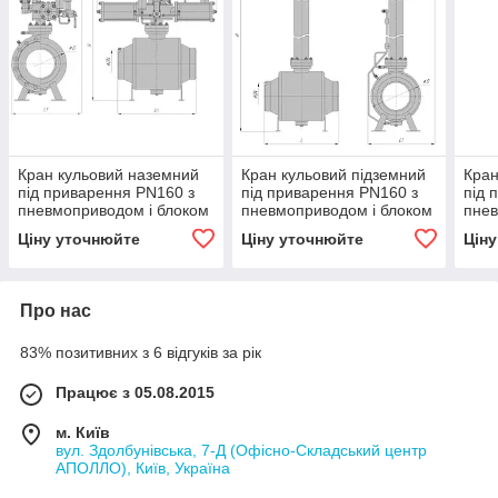
Кран кульовий наземний
Кран кульовий підземний
Кран
під приварення РN160 з
під приварення РN160 з
під 
пневмоприводом і блоком
пневмоприводом і блоком
пнев
управління БУК DN 400
управління БУК DN 400
упра
Ціну уточнюйте
Ціну уточнюйте
Цін
Про нас
83% позитивних з 6 відгуків за рік
Працює з 05.08.2015
м. Київ
вул. Здолбунівська, 7-Д (Офісно-Складський центр
АПОЛЛО), Київ, Україна