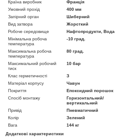
Країна виробник
Франція
Умовний прохід
400 мм
Запірний орган
Шиберний
Вид затвора
Жорсткий
Робоче середовище
Нафтопродукти, Вода
Мінімальна робоча
-10 град.
температура
Максимальна робоча
80 град.
температура
Максимальний робочий
10 бар
тиск
Клас герметичності
З
Матеріал корпусу
Чавун
Покриття
Епоксидний порошок
Спосіб монтажу
Горизонтальний/
вертикальний
Привід
Пневматичний
Колір
Зелений
Вага
144 кг
Додаткові характеристики