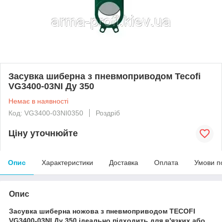
Засувка шиберна з пневмоприводом Tecofi
VG3400-03NI Ду 350
Немає в наявності
Код: VG3400-03NI0350
Роздріб
Ціну уточнюйте
Опис
Характеристики
Доставка
Оплата
Умови п
Опис
Засувка шиберна ножова з пневмоприводом TECOFI
VG3400-03NI Ду 350 ідеально підходить для в'язких або