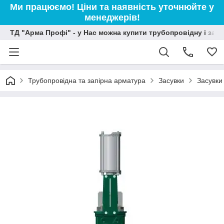
Ми працюємо! Ціни та наявність уточнюйте у
менеджерів!
ТД "Арма Профі" - у Нас можна купити трубопровідну і зап
Трубопровідна та запірна арматура
Засувки
Засувки