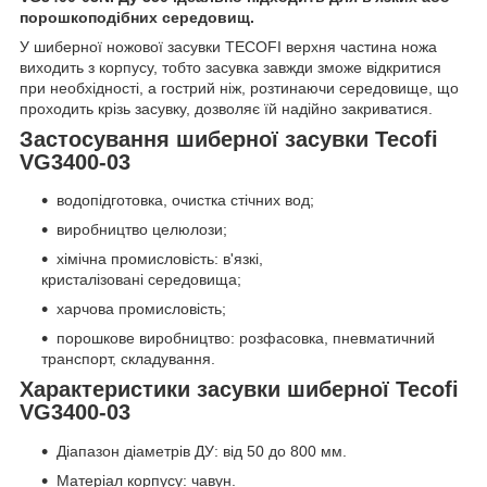
порошкоподібних середовищ.
У шиберної ножової засувки TECOFI верхня частина ножа
виходить з корпусу, тобто засувка завжди зможе відкритися
при необхідності, а гострий ніж, розтинаючи середовище, що
проходить крізь засувку, дозволяє їй надійно закриватися.
Застосування шиберної засувки Tecofi
VG3400-03
водопідготовка, очистка стічних вод;
виробництво целюлози;
хімічна промисловість: в'язкі,
кристалізовані середовища;
харчова промисловість;
порошкове виробництво: розфасовка, пневматичний
транспорт, складування.
Характеристики засувки шиберної Tecofi
VG3400-03
Діапазон діаметрів ДУ: від 50 до 800 мм.
Матеріал корпусу: чавун.