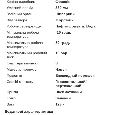
Країна виробник
Франція
Умовний прохід
350 мм
Запірний орган
Шиберний
Вид затвора
Жорсткий
Робоче середовище
Нафтопродукти, Вода
Мінімальна робоча
-10 град.
температура
Максимальна робоча
80 град.
температура
Максимальний робочий
10 бар
тиск
Клас герметичності
З
Матеріал корпусу
Чавун
Покриття
Епоксидний порошок
Спосіб монтажу
Горизонтальний/
вертикальний
Привід
Пневматичний
Колір
Зелений
Вага
129 кг
Додаткові характеристики