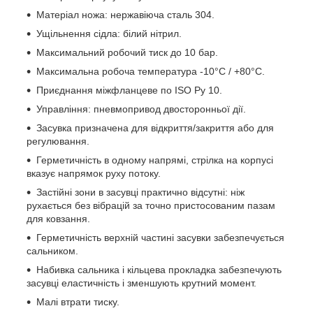
Матеріал ножа: нержавіюча сталь 304.
Ущільнення сідла: білий нітрил.
Максимальний робочий тиск до 10 бар.
Максимальна робоча температура -10°C / +80°C.
Приєднання міжфланцеве по ISO Ру 10.
Управління: пневмопривод двосторонньої дії.
Засувка призначена для відкриття/закриття або для
регулювання.
Герметичність в одному напрямі, стрілка на корпусі
вказує напрямок руху потоку.
Застійні зони в засувці практично відсутні: ніж
рухається без вібрацій за точно пристосованим пазам
для ковзання.
Герметичність верхній частині засувки забезпечується
сальником.
Набивка сальника і кільцева прокладка забезпечують
засувці еластичність і зменшують крутний момент.
Малі втрати тиску.