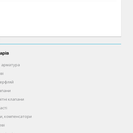
арів
 арматура
ві
терфляй
лапани
ітні клапани
асті
и, компенсатори
еві