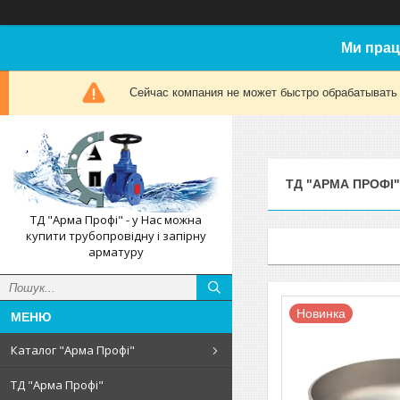
Ми прац
Сейчас компания не может быстро обрабатывать 
ТД "АРМА ПРОФІ"
ТД "Арма Профі" - у Нас можна
купити трубопровідну і запірну
арматуру
Новинка
Каталог "Арма Профі"
ТД "Арма Профі"