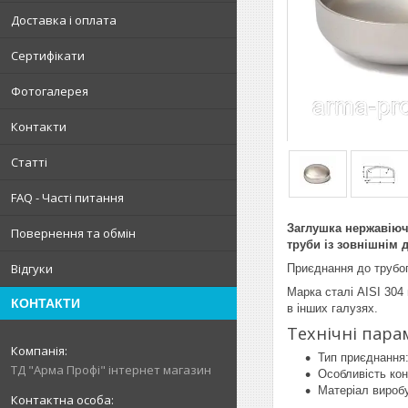
Доставка і оплата
Сертифікати
Фотогалерея
Контакти
Статті
FAQ - Часті питання
Заглушка нержавіюча
Повернення та обмін
труби із зовнішнім 
Відгуки
Приєднання до трубо
Марка сталі AISI 304
КОНТАКТИ
в інших галузях.
Технічні пара
Тип приєднання:
ТД "Арма Профі" інтернет магазин
Особливість кон
Матеріал виробу