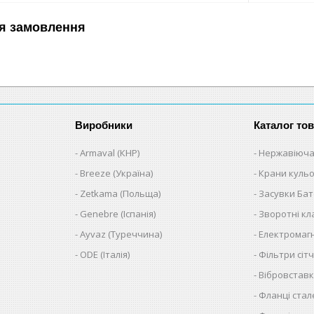
я замовлення
Виробники
Каталог тов
Armaval (КНР)
Нержавіюча
Breeze (Україна)
Крани кульо
Zetkama (Польща)
Засувки Ба
Genebre (Іспанія)
Зворотні к
Ayvaz (Туреччина)
Електромагн
ODE (Італія)
Фільтри сітч
Вібровставк
Фланці стал