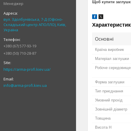
Щоб купити заглушк
Менеджер
вул. Здолбунівська, 7-Д (Офісно-
Характеристик
Складський центр АПОЛЛО), Київ,
Україна
Основні
+380 (67) 577-93-19
Країна виробник
+380 (50) 710-28-87
Матеріал заглушки
Робоче середовище
https://arma-profi.kiev.ua/
Форма заглушки
info@arma-profi.kiev.ua
Тип приєднання
Умовний прохід
Зовнішній діаметр
Товщина
Висота H