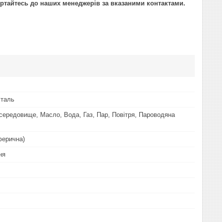
ертайтесь до наших менеджерів за вказаними контактами.
сталь
середовище, Масло, Вода, Газ, Пар, Повітря, Пароводяна
ферична)
ня