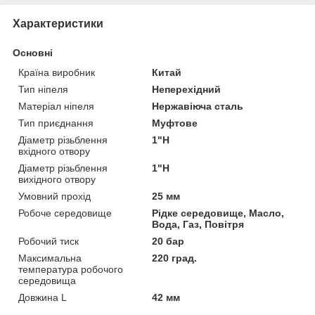
Характеристики
Основні
Країна виробник
Китай
Тип ніпеля
Неперехідний
Матеріал ніпеля
Нержавіюча сталь
Тип приєднання
Муфтове
Діаметр різьблення
1"Н
вхідного отвору
Діаметр різьблення
1"Н
вихідного отвору
Умовний прохід
25 мм
Робоче середовище
Рідке середовище, Масло,
Вода, Газ, Повітря
Робочий тиск
20 бар
Максимальна
220 град.
температура робочого
середовища
Довжина L
42 мм