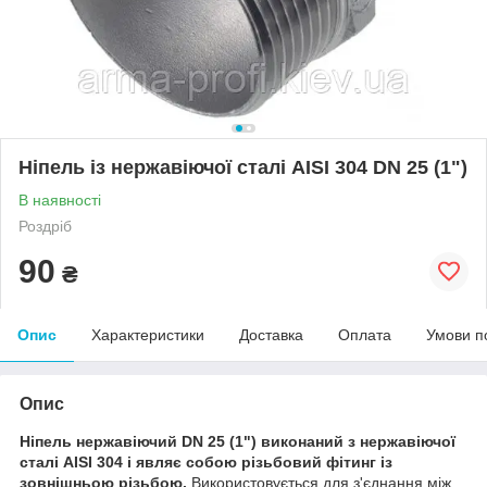
Ніпель із нержавіючої сталі AISI 304 DN 25 (1")
В наявності
Роздріб
90
₴
Опис
Характеристики
Доставка
Оплата
Умови п
Опис
Ніпель нержавіючий DN 25 (1") виконаний з нержавіючої
сталі AISI 304 і являє собою різьбовий фітинг із
зовнішньою різьбою.
Використовується для з'єднання між