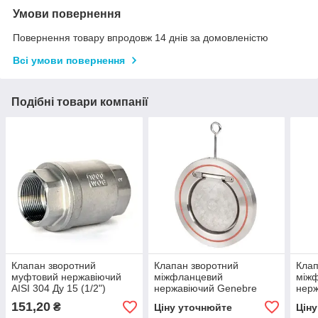
Умови повернення
Повернення товару впродовж 14 днів за домовленістю
Всі умови повернення
Подібні товари компанії
Клапан зворотний
Клапан зворотний
Клап
муфтовий нержавіючий
міжфланцевий
між
AISI 304 Ду 15 (1/2")
нержавіючий Genebre
нерж
2406 Ду 150
2406
151,20
₴
Ціну уточнюйте
Цін