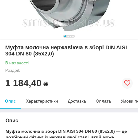
Муфта молочна нержавіюча в зборі DIN AISI
304 DN 80 (85x2,0)
В наявності
Роздріб
1 184,40
₴
Опис
Характеристики
Доставка
Оплата
Умови п
Опис
Муфта молочна в зборі DIN AISI 304 DN 80 (85x2,0) — це
розбірний фітинг із нержавіючої сталі, який може