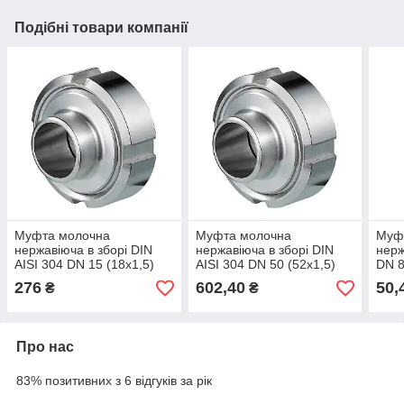
Подібні товари компанії
Муфта молочна
Муфта молочна
Муфт
нержавіюча в зборі DIN
нержавіюча в зборі DIN
нерж
AISI 304 DN 15 (18x1,5)
AISI 304 DN 50 (52x1,5)
DN 8
276
602,40
50,
₴
₴
Про нас
83% позитивних з 6 відгуків за рік