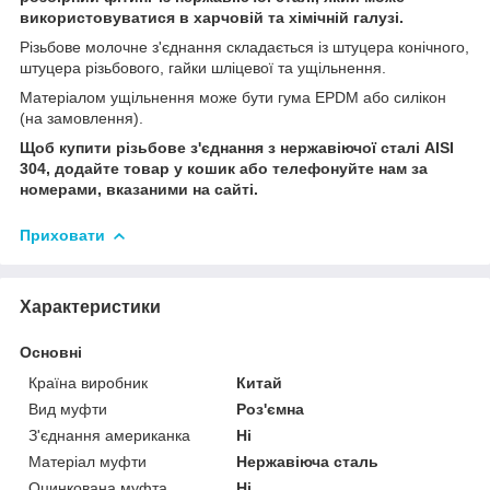
використовуватися в харчовій та хімічній галузі.
Різьбове молочне з'єднання складається із штуцера конічного,
штуцера різьбового, гайки шліцевої та ущільнення.
Матеріалом ущільнення може бути гума EPDM або силікон
(на замовлення).
Щоб купити різьбове з'єднання з нержавіючої сталі AISI
304, додайте товар у кошик або телефонуйте нам за
номерами, вказаними на сайті.
Приховати
Характеристики
Основні
Країна виробник
Китай
Вид муфти
Роз'ємна
З'єднання американка
Ні
Матеріал муфти
Нержавіюча сталь
Оцинкована муфта
Ні