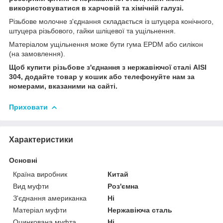
використовуватися в харчовій та хімічній галузі.
Різьбове молочне з'єднання складається із штуцера конічного,
штуцера різьбового, гайки шліцевої та ущільнення.
Матеріалом ущільнення може бути гума EPDM або силікон
(на замовлення).
Щоб купити різьбове з'єднання з нержавіючої сталі AISI
304, додайте товар у кошик або телефонуйте нам за
номерами, вказаними на сайті.
Приховати
Характеристики
Основні
Країна виробник
Китай
Вид муфти
Роз'ємна
З'єднання американка
Ні
Матеріал муфти
Нержавіюча сталь
Оцинкована муфта
Ні