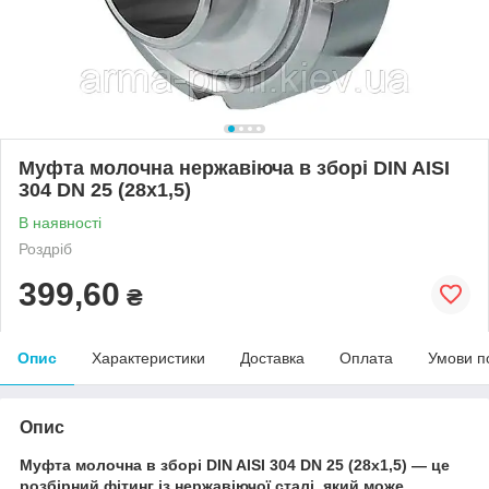
Муфта молочна нержавіюча в зборі DIN AISI
304 DN 25 (28x1,5)
В наявності
Роздріб
399,60
₴
Опис
Характеристики
Доставка
Оплата
Умови п
Опис
Муфта молочна в зборі DIN AISI 304 DN 25 (28x1,5) — це
розбірний фітинг із нержавіючої сталі, який може