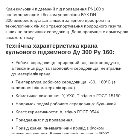
Кран кульовий підземний під приварення PN160 з
пневмоприводом і блоком управління БУК DN
300 використовується в якості запірного пристрою на
технологічних лініях з транспортування природного газу та
інших не агресивних середовищ. Дана продукція є арматурою
високого тиску.
Технічна характеристика крана
кульового підземного Ду 300 Ру 160:
Робоче середовище: природний газ, нафтопродукти,
а також інші рідкі та газоподібні середовища, нейтральні
до матеріалів крана.
Температура робочого середовища: -60...+80°С (в
залежності від матеріалів крана).
Кліматичне виконання: У, УХЛ, Т згідно з ГОСТ 15150.
Напрямок подачі робочого середовища: будь-який.
Класс герметичности: А, згідно ГОСТ 9544.
Приєднання: під приварення.
Привід крана: пневматичний привід з блоком
керування краном. Блоки управління кранів (БУК)