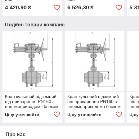
4 420,90
6 526,30
5 3
₴
₴
Подібні товари компанії
Кран кульовий підземний
Кран кульовий підземний
Кран
під приварення РN160 з
під приварення РN160 з
під 
пневмоприводом і блоком
пневмоприводом і блоком
пнев
управління БУК DN 65
управління БУК DN 200
упра
Ціну уточнюйте
Ціну уточнюйте
Цін
Про нас