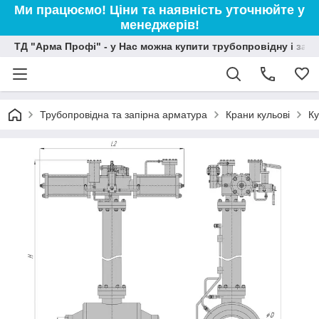
Ми працюємо! Ціни та наявність уточнюйте у
менеджерів!
ТД "Арма Профі" - у Нас можна купити трубопровідну і зап
Трубопровідна та запірна арматура
Крани кульові
Ку