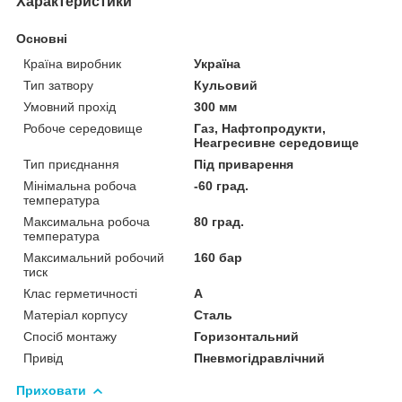
Характеристики
Основні
Країна виробник
Україна
Тип затвору
Кульовий
Умовний прохід
300 мм
Робоче середовище
Газ, Нафтопродукти,
Неагресивне середовище
Тип приєднання
Під приварення
Мінімальна робоча
-60 град.
температура
Максимальна робоча
80 град.
температура
Максимальний робочий
160 бар
тиск
Клас герметичності
А
Матеріал корпусу
Сталь
Спосіб монтажу
Горизонтальний
Привід
Пневмогідравлічний
Приховати