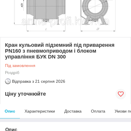
Кран кульовий підземний під приварення
РN160 з пневмоприводом і блоком
управління БУК DN 300
Під замовлення
Роздріб
Відправка з
21 серпня 2026
Ціну уточнюйте
Опис
Характеристики
Доставка
Оплата
Умови п
Опис