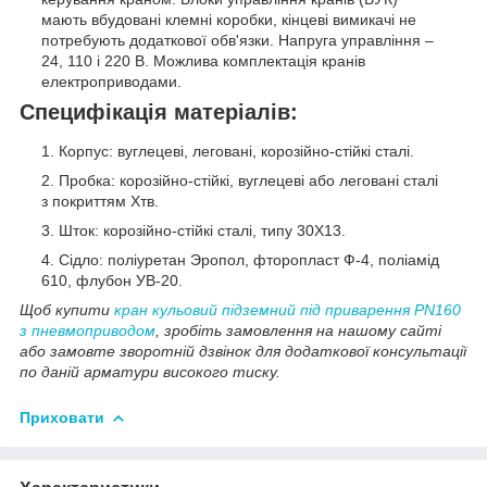
мають вбудовані клемні коробки, кінцеві вимикачі не
потребують додаткової обв'язки. Напруга управління –
24, 110 і 220 В. Можлива комплектація кранів
електроприводами.
Специфікація матеріалів:
Корпус: вуглецеві, леговані, корозійно-стійкі сталі.
Пробка: корозійно-стійкі, вуглецеві або леговані сталі
з покриттям Хтв.
Шток: корозійно-стійкі сталі, типу 30Х13.
Сідло: поліуретан Эропол, фторопласт Ф-4, поліамід
610, флубон УВ-20.
Щоб купити
кран кульовий підземний під приварення PN160
з пневмоприводом
, зробіть замовлення на нашому сайті
або замовте зворотній дзвінок для додаткової консультації
по даній арматури високого тиску.
Приховати