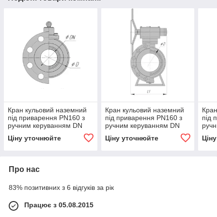
Кран кульовий наземний
Кран кульовий наземний
Кран
під приварення РN160 з
під приварення РN160 з
під 
ручним керуванням DN
ручним керуванням DN
ручн
100
250
Ціну уточнюйте
Ціну уточнюйте
Цін
Про нас
83% позитивних з 6 відгуків за рік
Працює з 05.08.2015