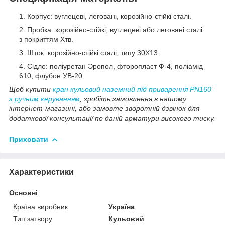
Корпус: вуглецеві, леговані, корозійно-стійкі сталі.
Пробка: корозійно-стійкі, вуглецеві або леговані сталі
з покриттям Хтв.
Шток: корозійно-стійкі сталі, типу 30Х13.
Сідло: поліуретан Эропол, фторопласт Ф-4, поліамід
610, флубон УВ-20.
Щоб купити
кран кульовий наземний під приварення PN160
з ручним керуванням
, зробіть замовлення в нашому
інтернет-магазині, або замовте зворотній дзвінок для
додаткової консультації по даній арматури високого тиску.
Приховати
Характеристики
Основні
Країна виробник
Україна
Тип затвору
Кульовий