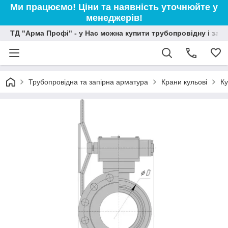
Ми працюємо! Ціни та наявність уточнюйте у
менеджерів!
ТД "Арма Профі" - у Нас можна купити трубопровідну і зап
Трубопровідна та запірна арматура
Крани кульові
Ку