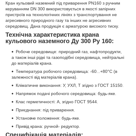
Кран кульовий наземний під приварення PN160 з ручним
керуванням DN 300 використовується в якості запірних
пристроїв на технологічних лініях з транспортування не
агресивного природного газу та інших не агресивних
середовищ. Дана продукція є арматурою високого тиску.
Технічна характеристика крана
кульового наземного Ду 300 Ру 160:
Робоче середовище: природний газ, нафтопродукти,
а також інші рідкі та газоподібні середовища, нейтральні
до матеріалів крана.
Температура робочого середовища: -60...+80°С (в
залежності від матеріалів крана).
Кліматичне виконання: У, УХЛ, Т згідно з ГОСТ 15150.
Напрямок подачі робочого середовища: будь-яке.
Клас герметичності: А, згідно ГОСТ 9544.
Приєднання: під приварення.
Установче положення: будь-яке.
Привід крана: ручной- редуктор.
Специфікація матеріалів: