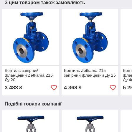
З цим товаром також замовляють
Вентиль запірний
Вентиль Zetkama 215
Вент
фланцевий Zetkama 215
запірний фланцевий Ду 25
фла
Ду 20
Ду 4
3 483
4 368
5 2
₴
₴
Подібні товари компанії