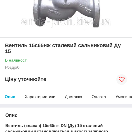
Вентиль 15с65нж сталевий сальниковий Ду
15
В наявності
Роздріб
Ціну уточнюйте
Опис
Характеристики
Доставка
Оплата
Умови п
Опис
Вентиль (клапан) 15с65нж DN (Ду) 15 сталевий
сальниковий встановлюється в якості запірного