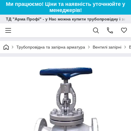
Ми працюємо! Ціни та наявність уточнюйте у
менеджерів!
ТД "Арма Профі" - у Нас можна купити трубопровідну і зап
Трубопровідна та запірна арматура
Вентилі запірні
В