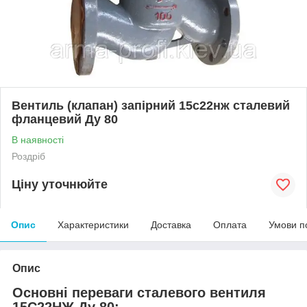
Вентиль (клапан) запірний 15с22нж сталевий
фланцевий Ду 80
В наявності
Роздріб
Ціну уточнюйте
Опис
Характеристики
Доставка
Оплата
Умови п
Опис
Основні переваги сталевого вентиля
15С22НЖ Ду 80: