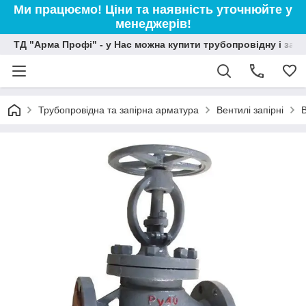
Ми працюємо! Ціни та наявність уточнюйте у
менеджерів!
ТД "Арма Профі" - у Нас можна купити трубопровідну і зап
Трубопровідна та запірна арматура
Вентилі запірні
В