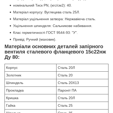
номінальний Тиск PN, (кгс/см2): 40.
Матеріал корпусу: Вуглецева сталь 25Л.
Матеріал ущільнення затвора: Нержавіюча сталь.
Ущільнення шпинделя: Сальникове набивання.
Клас герметичності ГОСТ 9544-93: "У".
Привід: Ручний (маховик).
Матеріали основних деталей запірного
вентиля сталевого фланцевого 15с22нж
Ду 80:
Корпус
Сталь 20Л
Золотник
Сталь 20
Шпиндель
Сталь 20Х13
Прокладка
Пароніт ПА
Кришка
Сталь 20Л
Гайка
Сталь 25
Шпилька
Сталь 35