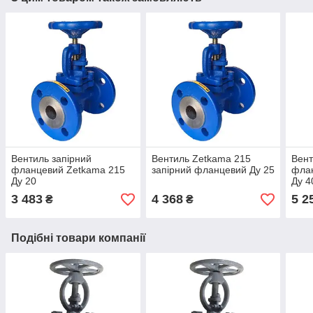
Вентиль запірний
Вентиль Zetkama 215
Вент
фланцевий Zetkama 215
запірний фланцевий Ду 25
фла
Ду 20
Ду 4
3 483
4 368
5 2
₴
₴
Подібні товари компанії