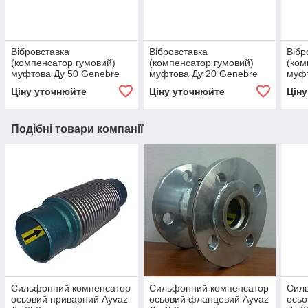
Вібровставка
Вібровставка
Вібр
(компенсатор гумовий)
(компенсатор гумовий)
(ком
муфтова Ду 50 Genebre
муфтова Ду 20 Genebre
муфт
2830
2830
283
Ціну уточнюйте
Ціну уточнюйте
Цін
Подібні товари компанії
Сильфонний компенсатор
Сильфонний компенсатор
Сил
осьовий приварний Ayvaz
осьовий фланцевий Ayvaz
осьо