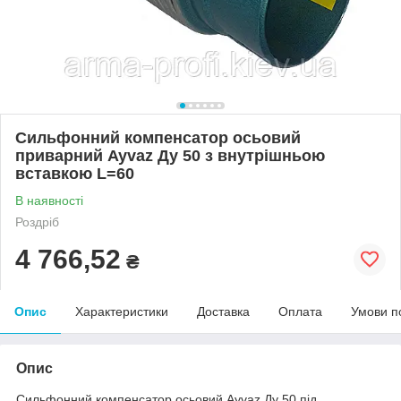
Сильфонний компенсатор осьовий
приварний Ayvaz Ду 50 з внутрішньою
вставкою L=60
В наявності
Роздріб
4 766,52
₴
Опис
Характеристики
Доставка
Оплата
Умови п
Опис
Сильфонний компенсатор осьовий Ayvaz Ду 50 під