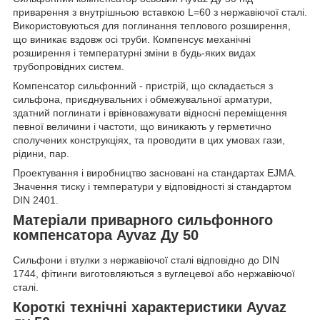
приварення з внутрішньою вставкою L=60 з нержавіючої сталі.
Використовуються для поглинання теплового розширення,
що виникає вздовж осі труби. Компенсує механічні
розширення і температурні зміни в будь-яких видах
трубопровідних систем.
Компенсатор сильфонний - пристрій, що складається з
сильфона, приєднувальних і обмежувальної арматури,
здатний поглинати і врівноважувати відносні переміщення
певної величини і частоти, що виникають у герметично
сполучених конструкціях, та проводити в цих умовах гази,
рідини, пар.
Проектування і виробництво засновані на стандартах EJMA.
Значення тиску і температури у відповідності зі стандартом
DIN 2401.
Матеріали приварного сильфонного
компенсатора Ayvaz Ду 50
Сильфони і втулки з нержавіючої сталі відповідно до DIN
1744, фітинги виготовляються з вуглецевої або нержавіючої
сталі.
Короткі технічні характеристики Ayvaz