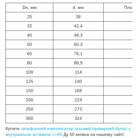
Dn, мм
d, мм
Площа 
25
38
32
42,4
40
48,3
50
60,3
65
76,1
80
88,9
100
114
125
140
150
168
200
219
250
273
300
324
Купити
сильфонний компенсатор осьовий приварний Ayvaz з
внутрішньою вставкою L=60
Ду 50 можна на нашому сайті.