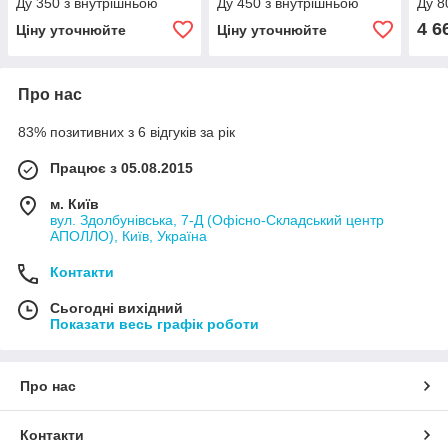
Ду 350 з внутрішньою
Ду 450 з внутрішньою
Ду 8
вставкою L=30
вставкою L=30
вста
4 6
Ціну уточнюйте
Ціну уточнюйте
Про нас
83% позитивних з 6 відгуків за рік
Працює з 05.08.2015
м. Київ
вул. Здолбунівська, 7-Д (Офісно-Складський центр
АПОЛЛО), Київ, Україна
Контакти
Сьогодні вихідний
Показати весь графік роботи
Про нас
Контакти