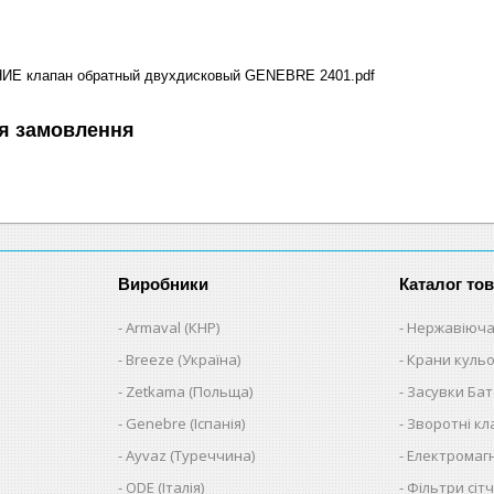
Е клапан обратный двухдисковый GENEBRE 2401.pdf
я замовлення
Виробники
Каталог тов
Armaval (КНР)
Нержавіюча
Breeze (Україна)
Крани кульо
Zetkama (Польща)
Засувки Ба
Genebre (Іспанія)
Зворотні к
Ayvaz (Туреччина)
Електромагн
ODE (Італія)
Фільтри сітч