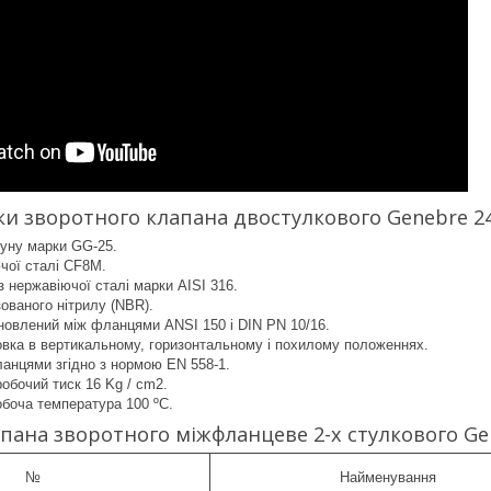
и зворотного клапана двостулкового Genebre 24
вуну марки GG-25.
чої сталі CF8M.
з нержавіючої сталі марки AISI 316.
зованого нітрилу (NBR).
новлений між фланцями ANSI 150 і DIN PN 10/16.
вка в вертикальному, горизонтальному і похилому положеннях.
анцями згідно з нормою EN 558-1.
обочий тиск 16 Kg / cm2.
боча температура 100 ºC.
пана зворотного міжфланцеве 2-х стулкового Gen
№
Найменування