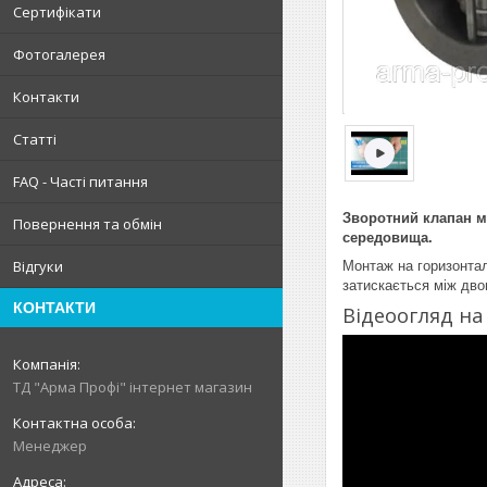
Сертифікати
Фотогалерея
Контакти
Статті
FAQ - Часті питання
Зворотний клапан м
Повернення та обмін
середовища.
Відгуки
Монтаж на горизонтал
затискається між дв
КОНТАКТИ
Відеоогляд на
ТД "Арма Профі" інтернет магазин
Менеджер