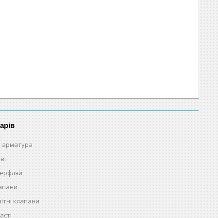
арів
 арматура
ві
терфляй
лапани
ітні клапани
асті