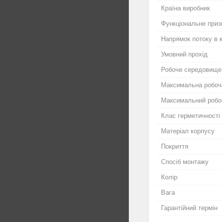
Країна виробник
Функціональне приз
Напрямок потоку в 
Умовний прохід
Робоче середовище
Максимальна робоч
Максимальний робо
Клас герметичності
Матеріал корпусу
Покриття
Спосіб монтажу
Колір
Вага
Гарантійний термін