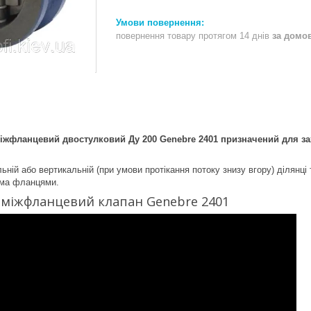
повернення товару протягом 14 днів
за домо
іжфланцевий двостулковий Ду 200 Genebre 2401 призначений для за
ьній або вертикальній (при умови протікання потоку знизу вгору) ділянц
ома фланцями.
 міжфланцевий клапан Genebre 2401