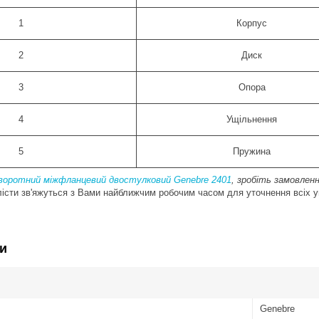
1
Корпус
2
Диск
3
Опора
4
Ущільнення
5
Пружина
зворотний міжфланцевий двостулковий Genebre 2401
, зробіть замовлен
алісти зв'яжуться з Вами найближчим робочим часом для уточнення всіх 
и
Genebre