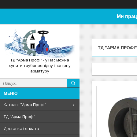
Ми прац
ТД "АРМА ПРОФІ"
ТД "Арма Профі" - у Нас можна
купити трубопровідну і запірну
арматуру
Каталог "Арма Профі"
ТД "Арма Профі"
Доставка і оплата