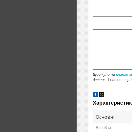
Щоб купити
клапан 
дзвінок.
І наші спеці
Характеристик
Основні
Виробник