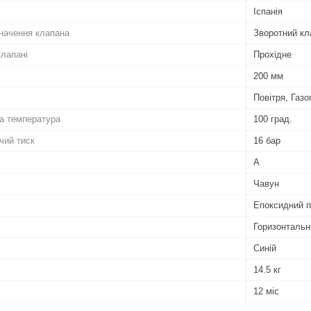
Іспанія
начення клапана
Зворотний кл
клапані
Прохідне
200 мм
Повітря, Газ
а температура
100 град.
чий тиск
16 бар
А
Чавун
Епоксидний 
Горизонтальн
Синій
14.5 кг
12 міс