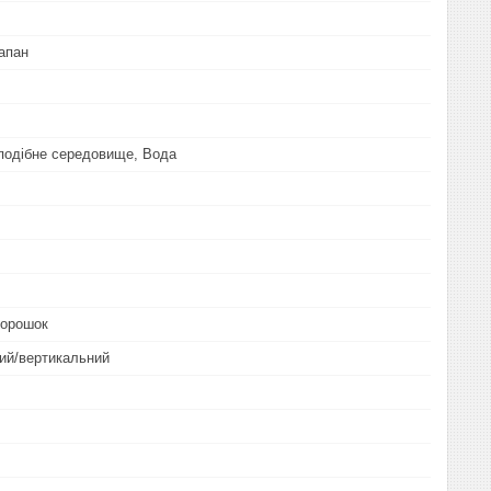
апан
оподібне середовище, Вода
порошок
ий/вертикальний