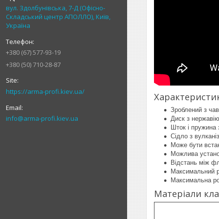
вул. Здолбунівська, 7-Д (Офісно-
Складський центр АПОЛЛО), Київ,
Україна
+380 (67) 577-93-19
+380 (50) 710-28-87
https://arma-profi.kiev.ua/
Характеристик
Зроблений з ча
info@arma-profi.kiev.ua
Диск з нержавію
Шток і пружина 
Сідло з вулкані
Може бути вста
Можлива устано
Відстань між фл
Максимальний р
Максимальна ро
Матеріали кла