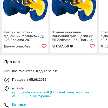
Клапан зворотний
Клапан зворотний
Клап
підйомний фланцевий Ду
підйомний фланцевий Ду
підй
125 Zetkama 287
65 Zetkama 287 (Польща)
32 Z
(Польща)
9 697,60
4 3
₴
Ціну уточнюйте
Про нас
83% позитивних з 6 відгуків за рік
Працює з 05.08.2015
м. Київ
вул. Здолбунівська, 7-Д (Офісно-Складський центр
АПОЛЛО), Київ, Україна
Контакти