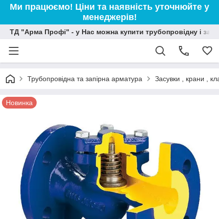
Ми працюємо! Ціни та наявність уточнюйте у
менеджерів!
ТД "Арма Профі" - у Нас можна купити трубопровідну і зап
Трубопровідна та запірна арматура
Засувки , крани , 
Новинка