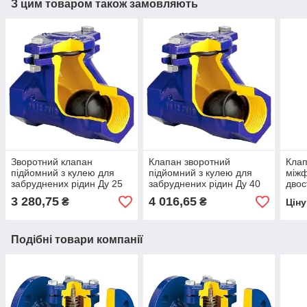
З цим товаром також замовляють
Зворотний клапан
Клапан зворотний
Клап
підйомний з кулею для
підйомний з кулею для
між
забруднених рідин Ду 25
забруднених рідин Ду 40
двос
Zetkama 401
Zetkama 401 (Польща)
Gene
3 280,75
4 016,65
₴
₴
Цін
Подібні товари компанії