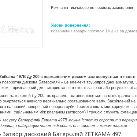
Компанія тимчасово не приймає замовлення
повернення товару протягом 14 днів
за домо
etkama 497B Ду 200 з нержавіючим диском застосовується в якості 
а поворотна дискова Батерфляй – це елемент трубопровідної арматури, 
ком, і призначений для використання в якості запірної або регулюючої 
скові Батерфляй Ду 200, як правило, встановлюються на магістралях в 
 обертається навколо вертикально розташованого валу. Закріплений на в
ого на повний поперечний переріз труби. Герметичність між корпусом і з
ннями. Ущільненням між клапаном (затвором) і трубою служать фланцев
 засувку Батерфляй Zetkama 497B можна істотно спростити перекрит
довища, і найкращим чином підходить для систем з малим тиском.
о Затвор дисковий Батерфляй ZETKAMA 497