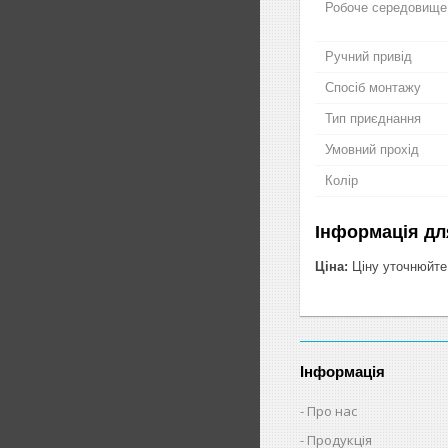
Робоче середовище
Ручний привід
Спосіб монтажу
Тип приєднання
Умовний прохід
Колір
Інформація дл
Ціна:
Ціну уточнюйте
Інформація
Про нас
Продукція