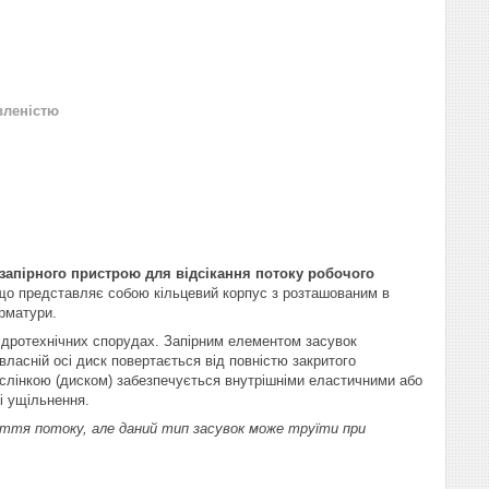
вленістю
запірного пристрою для відсікання потоку робочого
що представляє собою кільцевий корпус з розташованим в
арматури.
гідротехнічних спорудах. Запірним елементом засувок
ласній осі диск повертається від повністю закритого
аслінкою (диском) забезпечується внутрішніми еластичними або
і ущільнення.
тя потоку, але даний тип засувок може труїти при