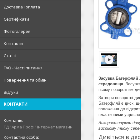
Доставка і оплата
Сертифікати
Фотогалерея
Контакти
Статті
FAQ - Часті питання
Засувка Батерфляй Z
Повернення та обмін
середовища.
Засувк
ньому поворотним дис
Відгуки
Затвори поворотні ди
Батерфляй є диск, що
КОНТАКТИ
положення до відкрит
пластичними ущільне
Використовуючи дану
ТД "Арма Профі" інтернет магазин
високому тиску сере
Дивіться віде