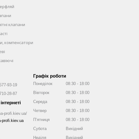
терфляй
лапани
ітні клапани
асті
и, компенсатори
еві
жавіючі
Графік роботи
Понеділок
08:30
18:00
 577-93-19
Вівторок
08:30
18:00
 710-28-87
Середа
08:30
18:00
Четвер
08:30
18:00
a-profi.kiev.ua/
Пʼятниця
08:30
18:00
profi.kiev.ua
Субота
Вихідний
Неділя
Вихідний