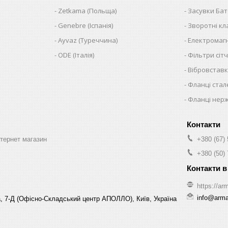
Zetkama (Польща)
Засувки Ба
Genebre (Іспанія)
Зворотні к
Ayvaz (Туреччина)
Електромагн
ODE (Італія)
Фільтри сітч
Вібровставк
Фланці стал
Фланці нер
нтернет магазин
+380 (67)
+380 (50)
https://arm
info@arma-
, 7-Д (Офісно-Складський центр АПОЛЛО), Київ, Україна