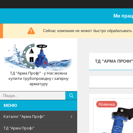
Ми прац
Сейчас компания не может быстро обрабатывать 
ТД "АРМА ПРОФІ"
ТД "Арма Профі" - у Нас можна
купити трубопровідну і запірну
арматуру
Новинка
Каталог "Арма Профі"
ТД "Арма Профі"