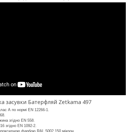
а засувки Батерфляй Zetkama 497
клас А по нормі EN 12266-1.
68.
ина згідно EN 558.
6 згідно EN 1092-2.
поксидною фарбою RAL 5002 150 мікрон.