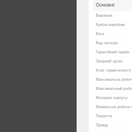
Основні
Виробник
Країна виробник
Вага
Вид затвора
Гарантійний термін
Запірний орган
Клас герметичності
Максимальна робоч
Максимальний робо
Матеріал корпусу
Мінімальна робоча 
Покриття
Привід