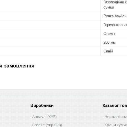
Газоподібне 
суміш
Ручка важіль
Горизонтальн
Стяжні
200 мм
Синій
я замовлення
Виробники
Каталог тов
Armaval (КНР)
Нержавіюча
Breeze (Україна)
Крани кульо