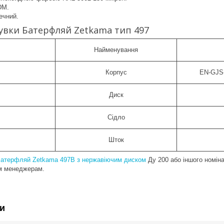
DM.
ечний.
увки Батерфляй Zetkama тип 497
Найменування
Корпус
EN-GJS
Диск
Сідло
Шток
Батерфляй Zetkama 497B з нержавіючим диском
Ду 200 або іншого номіна
м менеджерам.
и