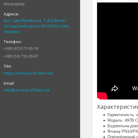
Менеджер
вул. Здолбунівська, 7-Д (Офісно-
Складський центр АПОЛЛО), Київ,
Україна
+380 (67) 577-93-19
+380 (50) 710-28-87
https://arma-profi.kiev.ua/
info@arma-profi.kiev.ua
Характеристик
Герметичність: 
Модель: 497В С
Будівельна довж
Фланці PN10/PN1
Пофарбований е