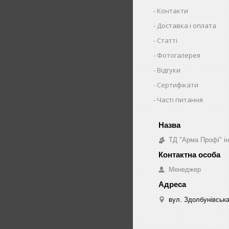
Контакти
Доставка і оплата
Статті
Фотогалерея
Відгуки
Сертифікати
Часті питання
ТД "Арма Профі" і
Менеджер
вул. Здолбунівська