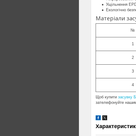
Ущільнення EP
Екологічно безп
Матеріали зас
№
1
2
3
4
Щоб купити
засувку 
зателефонуйте наши
Характеристик