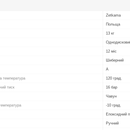
Zetkama
Польща
13 кг
Однодискови
12 міс
Шиберний
А
а температура
120 град.
чий тиск
16 бар
Чавун
температура
-10 град.
Епоксидний 
Ручний