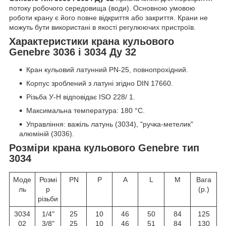
потоку робочого середовища (води). Основною умовою
роботи крану є його повне відкриття або закриття. Крани не
можуть бути використані в якості регулюючих пристроїв.
Характеристики крана кульового
Genebre 3036 і 3034 Ду 32
Кран кульовий латунний PN-25, повнопрохідний.
Корпус зроблений з латуні згідно DIN 17660.
Різьба У-Н відповідає ISO 228/ 1.
Максимальна температура: 180 °С.
Управління: важіль латунь (3034), "ручка-метелик"
алюміній (3036).
Розміри крана кульового Genebre тип
3034
Моде
Розмі
PN
P
A
L
M
Вага
ль
р
(р.)
різьби
3034
1/4"
25
10
46
50
84
125
02
3/8"
25
10
46
51
84
130