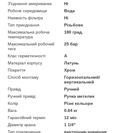
З'єднання американка
Ні
Робоче середовище
Вода
Наявність фільтра
Ні
Тип приєднання
Різьбове
Максимальна робоча
180 град.
температура
Максимальний робочий
25 бар
тиск
Клас герметичності
А
Матеріал корпусу
Латунь
Покриття
Хром
Спосіб монтажу
Горизонтальний/
вертикальний
Привід
Ручний
Ручний привід
Ручка метелик
Колір
Різні кольори
Вага
0.64 кг
Гарантійний термін
12 міс
Діаметр крана
1 1/4"
Тип підключення
внутрішня-зовнішня