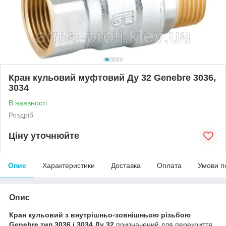
Кран кульовий муфтовий Ду 32 Genebre 3036,
3034
В наявності
Роздріб
Ціну уточнюйте
Опис
Характеристики
Доставка
Оплата
Умови п
Опис
Кран кульовий з внутрішньо-зовнішньою різьбою
Genebre тип 3036 і 3034 Ду 32
призначений для перекриття