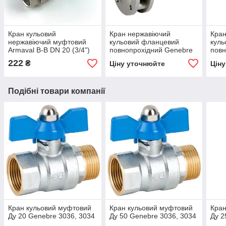
Кран кульовий
Кран нержавіючий
Кран
нержавіючий муфтовий
кульовий фланцевий
куль
Armaval В-В DN 20 (3/4")
повнопрохідний Genebre
повн
2118 Ду 32
2118
222
₴
Ціну уточнюйте
Цін
Подібні товари компанії
Кран кульовий муфтовий
Кран кульовий муфтовий
Кран
Ду 20 Genebre 3036, 3034
Ду 50 Genebre 3036, 3034
Ду 2