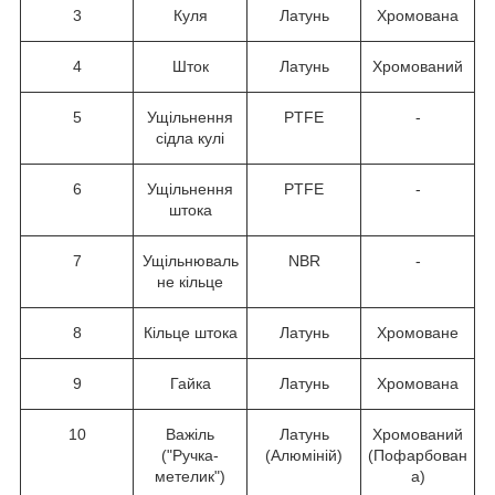
3
Куля
Латунь
Хромована
4
Шток
Латунь
Хромований
5
Ущільнення
PTFE
-
сідла кулі
6
Ущільнення
PTFE
-
штока
7
Ущільнюваль
NBR
-
не кільце
8
Кільце штока
Латунь
Хромоване
9
Гайка
Латунь
Хромована
10
Важіль
Латунь
Хромований
("Ручка-
(Алюміній)
(Пофарбован
метелик")
а)