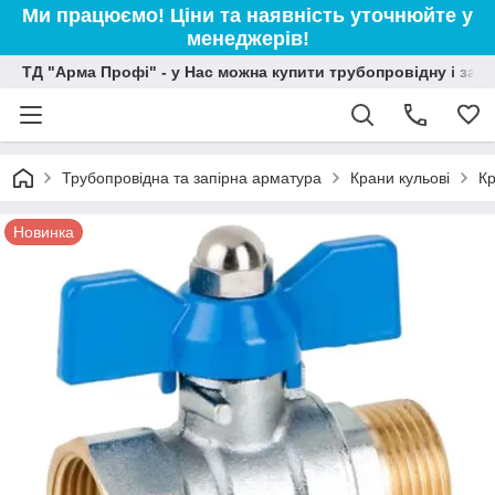
Ми працюємо! Ціни та наявність уточнюйте у
менеджерів!
ТД "Арма Профі" - у Нас можна купити трубопровідну і зап
Трубопровідна та запірна арматура
Крани кульові
Кр
Новинка