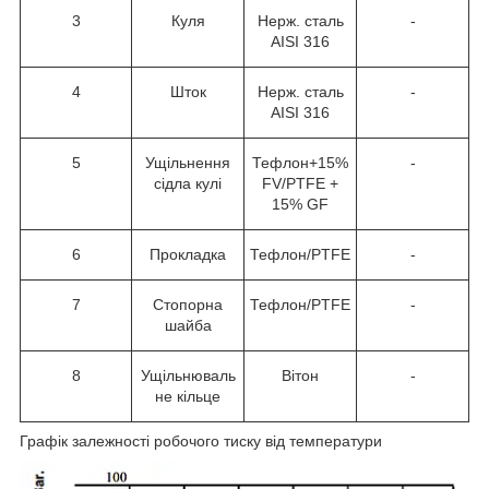
3
Куля
Нерж. сталь
-
AISI 316
4
Шток
Нерж. сталь
-
AISI 316
5
Ущільнення
Тефлон+15%
-
сідла кулі
FV/PTFE +
15% GF
6
Прокладка
Тефлон/PTFE
-
7
Стопорна
Тефлон/PTFE
-
шайба
8
Ущільнюваль
Вітон
-
не кільце
Графік залежності робочого тиску від температури