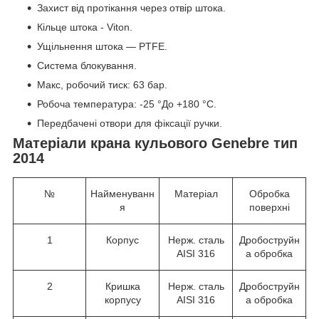
Захист від протікання через отвір штока.
Кільце штока - Viton.
Ущільнення штока ― PTFE.
Система блокування.
Макс, робочий тиск: 63 бар.
Робоча температура: -25 °До +180 °С.
Передбачені отвори для фіксації ручки.
Матеріали крана кульового Genebre тип
2014
№
Найменуванн
Матеріал
Обробка
я
поверхні
1
Корпус
Нерж. сталь
Дробоструйн
AISI 316
а обробка
2
Кришка
Нерж. сталь
Дробоструйн
корпусу
AISI 316
а обробка