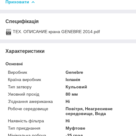
Приховати
Специфікація
ТЕХ. ОПИСАНИЕ крана GENEBRE 2014.pdf
Характеристики
Основні
Виробник
Genebre
Країна виробник
Іспанія
Тип затвору
Кульовий
Умовний прохід
80 мм
З'єднання американка
Ні
Робоче середовище
Повітря, Неагресивне
середовище, Вода
Наявність фільтра
Ні
Тип приєднання
Муфтове
Мінімальна робоча
-25 град.