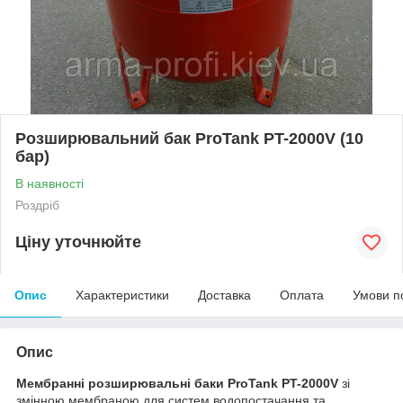
Розширювальний бак ProTank PT-2000V (10
бар)
В наявності
Роздріб
Ціну уточнюйте
Опис
Характеристики
Доставка
Оплата
Умови п
Опис
Мембранні розширювальні баки ProTank PT-2000V
зі
змінною мембраною для систем водопостачання та