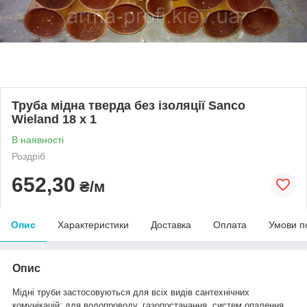
Труба мідна тверда без ізоляції Sanco
Wieland 18 x 1
В наявності
Роздріб
652,30
₴/м
Опис
Характеристики
Доставка
Оплата
Умови п
Опис
Мідні труби застосовуються для всіх видів сантехнічних
комунікацій: для водопроводу, газопостачання, систем опалення,