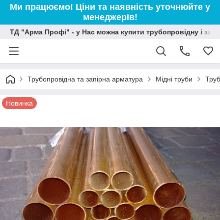
Ми працюємо! Ціни та наявність уточнюйте у
менеджерів!
ТД "Арма Профі" - у Нас можна купити трубопровідну і зап
Трубопровідна та запірна арматура
Мідні труби
Труб
Новинка