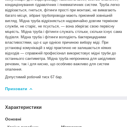
кондиціонування гідравлічних і пневматичних систем. Труба легко
відрізається, гнеться, фітинги прості при монтажі, не вимагають
багато місця, зібрані трубопроводи мають приємний зовнішній
вигляд. Мідна труба відрізняється надзвичайно довгим терміном
служби, не старіє, не псується, ― вона зберігає свою первісну
міцність. Мідна труба і фітинги служать стільки, скільки існує сама
будівля. Мідна труба і фітинги володіють бактерицидними
властивостями, що є ще однією причиною вибору міді. При
установці комунікацій з міді практично не залишається ніяких
відходів ― справжній професіонал використовує мідні труби до
останнього сантиметра. Мідна труба непроникна для шкідливих
речовин, так і для кисню, що особливо важливо для систем
опалення.
Допустимий робочий тиск 67 бар.
Приховати
Характеристики
Основні
Країна виробник
Німеччина