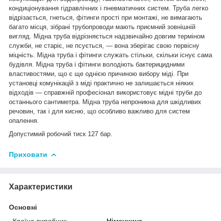
кондиціонування гідравлічних і пневматичних систем. Труба легко
відрізається, гнеться, фітинги прості при монтажі, не вимагають
багато місця, зібрані трубопроводи мають приємний зовнішній
вигляд. Мідна труба відрізняється надзвичайно довгим терміном
служби, не старіє, не псується, ― вона зберігає свою первісну
міцність. Мідна труба і фітинги служать стільки, скільки існує сама
будівля. Мідна труба і фітинги володіють бактерицидними
властивостями, що є ще однією причиною вибору міді. При
установці комунікацій з міді практично не залишається ніяких
відходів ― справжній професіонал використовує мідні труби до
останнього сантиметра. Мідна труба непроникна для шкідливих
речовин, так і для кисню, що особливо важливо для систем
опалення.
Допустимий робочий тиск 127 бар.
Приховати
Характеристики
Основні
Країна виробник
Німеччина