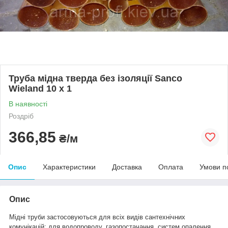
Труба мідна тверда без ізоляції Sanco
Wieland 10 x 1
В наявності
Роздріб
366,85
₴/м
Опис
Характеристики
Доставка
Оплата
Умови п
Опис
Мідні труби застосовуються для всіх видів сантехнічних
комунікацій: для водопроводу, газопостачання, систем опалення,