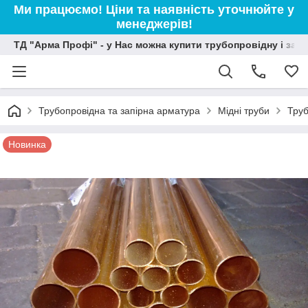
Ми працюємо! Ціни та наявність уточнюйте у
менеджерів!
ТД "Арма Профі" - у Нас можна купити трубопровідну і зап
Трубопровідна та запірна арматура
Мідні труби
Труб
Новинка