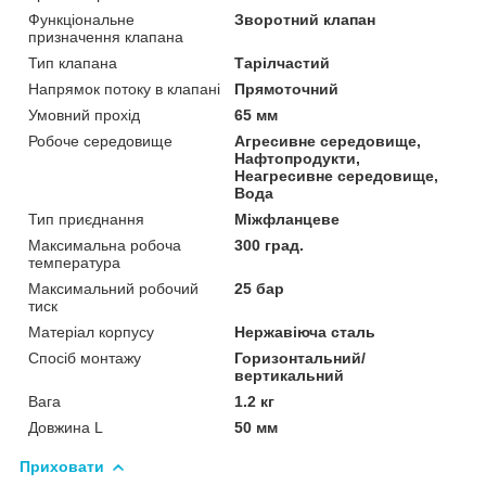
Функціональне
Зворотний клапан
призначення клапана
Тип клапана
Тарілчастий
Напрямок потоку в клапані
Прямоточний
Умовний прохід
65 мм
Робоче середовище
Агресивне середовище,
Нафтопродукти,
Неагресивне середовище,
Вода
Тип приєднання
Міжфланцеве
Максимальна робоча
300 град.
температура
Максимальний робочий
25 бар
тиск
Матеріал корпусу
Нержавіюча сталь
Спосіб монтажу
Горизонтальний/
вертикальний
Вага
1.2 кг
Довжина L
50 мм
Приховати