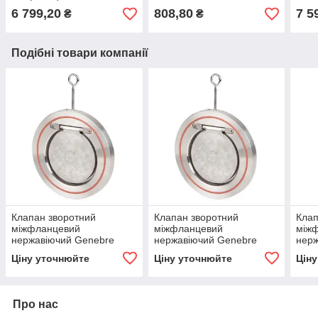
площадкою Armaval DN
6 799,20
808,80
7 5
₴
₴
65
Подібні товари компанії
Клапан зворотний
Клапан зворотний
Клап
міжфланцевий
міжфланцевий
між
нержавіючий Genebre
нержавіючий Genebre
нерж
2406 Ду 300
2406 Ду 150
2406
Ціну уточнюйте
Ціну уточнюйте
Цін
Про нас