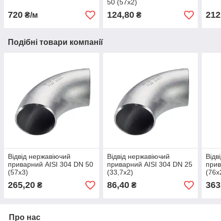
50 (57x2)
720
124,80
212
₴/м
₴
Подібні товари компанії
Відвід нержавіючий
Відвід нержавіючий
Відв
приварний AISI 304 DN 50
приварний AISI 304 DN 25
прив
(57x3)
(33,7x2)
(76x
265,20
86,40
363
₴
₴
Про нас