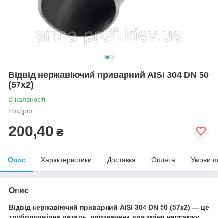
Відвід нержавіючий приварний AISI 304 DN 50
(57x2)
В наявності
Роздріб
200,40
₴
Опис
Характеристики
Доставка
Оплата
Умови п
Опис
Відвід нержавіючий приварний AISI 304 DN 50 (57x2) — це
трубопровідна деталь, призначена для зміни напрямку