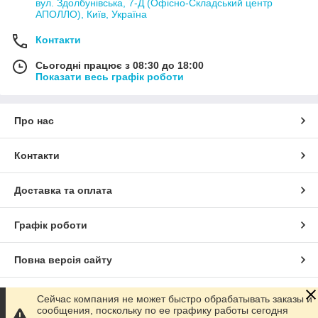
вул. Здолбунівська, 7-Д (Офісно-Складський центр
АПОЛЛО), Київ, Україна
Контакти
Сьогодні працює з 08:30 до 18:00
Показати весь графік роботи
Про нас
Контакти
Доставка та оплата
Графік роботи
Повна версія сайту
Сайт створено на маркетплейсі
Prom.ua
Сейчас компания не может быстро обрабатывать заказы и
сообщения, поскольку по ее графику работы сегодня