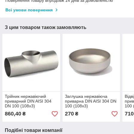
Повернення товару впродовж 14 днів за домовленістю
Всі умови повернення
З цим товаром також замовляють
Трійник нержавіючий
Заглушка нержавіюча
Відв
приварний DIN AISI 304
приварна DIN AISI 304 DN
прив
DN 100 (108x3)
100 (108x3)
100 
860,40
270
710
₴
₴
Подібні товари компанії