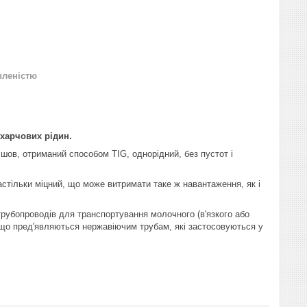
вленістю
 харчових рідин.
ов, отриманий способом TIG, однорідний, без пустот і
стільки міцний, що може витримати таке ж навантаження, як і
 трубопроводів для транспортування молочного (в'язкого або
, що пред'являються нержавіючим трубам, які застосовуються у