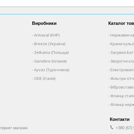
Виробники
Каталог тов
Armaval (КНР)
Нержавіюча
Breeze (Україна)
Крани кульо
Zetkama (Польща)
Засувки Ба
Genebre (Іспанія)
Зворотні к
Ayvaz (Туреччина)
Електромагн
ODE (Італія)
Фільтри сітч
Вібровставк
Фланці стал
Фланці нер
нтернет магазин
+380 (67)