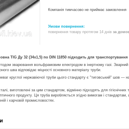
Компанія тимчасово не приймає замовлення
повернення товару протягом 14 днів
за домо
вна TIG Ду 32 (34x1,5) по DIN 11850 підходить для транспортування
тодом зварювання вольфрамовим електродом в інертному газі. Зварний ш
рного шва відповідає міцності основного матеріалу труби.
еваг круглої нержавіючої труби цього стандарту є "тиговський" шов — на
талі, виготовлені за цим стандартом, відмінно підходять для гігієнічних
септичного продукту. Ця труба виробляється згідно вимогам і стандартам
чній і харчовій промисловостях.
и