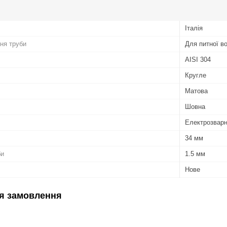
Італія
ня труби
Для питної в
AISI 304
Кругле
Матова
Шовна
Електрозвар
34 мм
би
1.5 мм
Нове
я замовлення