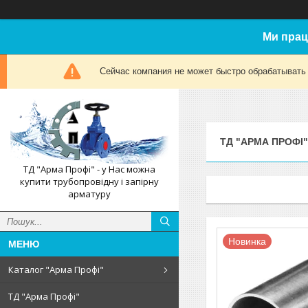
Ми прац
Сейчас компания не может быстро обрабатывать 
ТД "АРМА ПРОФІ"
ТД "Арма Профі" - у Нас можна
купити трубопровідну і запірну
арматуру
Новинка
Каталог "Арма Профі"
ТД "Арма Профі"