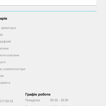
арів
 арматура
ві
терфляй
лапани
ітні клапани
асті
и, компенсатори
еві
жавіючі
Графік роботи
Понеділок
08:30
18:00
 577-93-19