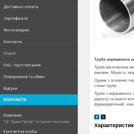
Доставка і оплата
Сертифікати
Фотогалерея
Контакти
Статті
Труба нержавіюча шо
FAQ - Часті питання
Труба виготовлена ме
раковин. Міцність зва
Повернення та обмін
Одним з основних пер
стінки труби.
Відгуки
Труби з нержавіючої с
рідкого) та іншого а
КОНТАКТИ
фармацевтичній, хімі
ТД "Арма Профі" інтернет магазин
Характеристик