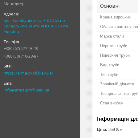
Менеджер
Основні
Країна виробник
вул. Здолбунівська, 7-Д (Офісно-
Складський центр АПОЛЛО), Київ,
Область застосуван
Україна
Марка стали
Перетин труби
+380 (67) 577-93-19
Поверхня труби
+380 (50) 710-28-87
Вид труби
https://arma-profi.kiev.ua/
Тип труби
Зовнішній діаметр
info@arma-profi.kiev.ua
Товщина стінки тру
Стан виробу
Інформація дл
Ціна:
359 ₴/м