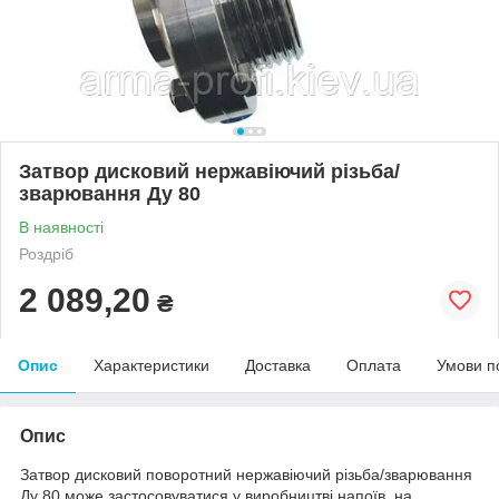
Затвор дисковий нержавіючий різьба/
зварювання Ду 80
В наявності
Роздріб
2 089,20
₴
Опис
Характеристики
Доставка
Оплата
Умови п
Опис
Затвор дисковий поворотний нержавіючий різьба/зварювання
Ду 80 може застосовуватися у виробництві напоїв, на