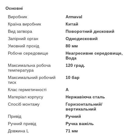
Основні
Виробник
Armaval
Країна виробник
Китай
Вид затвора
Поворотний дисковий
Запірний орган
Однодисковий
Умовний прохід
80 мм
Робоче середовище
Неагресивне середовище,
Вода
Максимальна робоча
120 град.
температура
Максимальний робочий
10 бар
тиск
Клас герметичності
А
Матеріал корпусу
Нержавіюча сталь
Спосіб монтажу
Горизонтальний/
вертикальний
Привід
Ручний
Ручний привід
Ручка важіль
Довжина L
71 мм