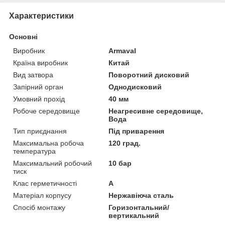
Характеристики
Основні
Виробник
Armaval
Країна виробник
Китай
Вид затвора
Поворотний дисковий
Запірний орган
Однодисковий
Умовний прохід
40 мм
Робоче середовище
Неагресивне середовище,
Вода
Тип приєднання
Під приварення
Максимальна робоча
120 град.
температура
Максимальний робочий
10 бар
тиск
Клас герметичності
А
Матеріал корпусу
Нержавіюча сталь
Спосіб монтажу
Горизонтальний/
вертикальний