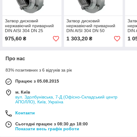
Затвор дисковий
Затвор дисковий
Затв
нержавіючий приварний
нержавіючий приварний
нерж
DIN AISI 304 DN 25
DIN AISI 304 DN 50
DIN 
(28х1,5)
(52х1,5)
(22x
975,60
1 303,20
1 0
₴
₴
Про нас
83% позитивних з 6 відгуків за рік
Працює з 05.08.2015
м. Київ
вул. Здолбунівська, 7-Д (Офісно-Складський центр
АПОЛЛО), Київ, Україна
Контакти
Сьогодні працює з 08:30 до 18:00
Показати весь графік роботи