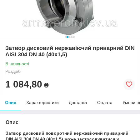
Затвор дисковий нержавіючий приварний DIN
AISI 304 DN 40 (40х1,5)
В наявності
Роздріб
1 084,80
₴
Опис
Характеристики
Доставка
Оплата
Умови п
Опис
Затвор дисковий поворотний нержавіючий приварний
DIN AISI 304 DN 40 (40х1,5) може застосовуватися у