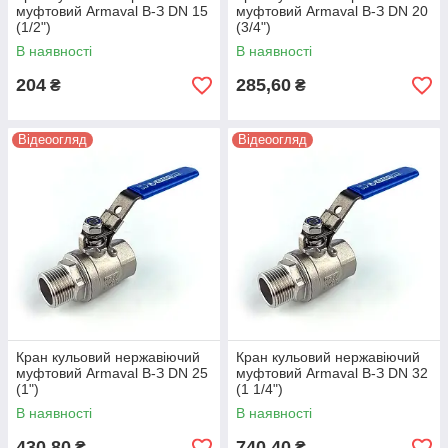
муфтовий Armaval В-З DN 15
муфтовий Armaval В-З DN 20
(1/2")
(3/4")
В наявності
В наявності
204
285,60
₴
₴
Відеоогляд
Відеоогляд
Кран кульовий нержавіючий
Кран кульовий нержавіючий
муфтовий Armaval В-З DN 25
муфтовий Armaval В-З DN 32
(1")
(1 1/4")
В наявності
В наявності
430,80
740,40
₴
₴