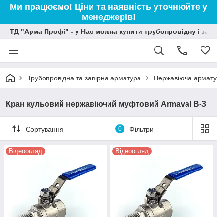
Ми працюємо! Ціни та наявність уточнюйте у
менеджерів!
ТД "Арма Профі" - у Нас можна купити трубопровідну і зап
Трубопровідна та запірна арматура
Нержавіюча армату
Кран кульовий нержавіючий муфтовий Armaval В-З
Сортування
0
Фільтри
Відеоогляд
Відеоогляд