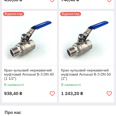
Відеоогляд
Відеоогляд
Кран кульовий нержавіючий
Кран кульовий нержавіючий
муфтовий Armaval В-З DN 40
муфтовий Armaval В-З DN 50
(1 1/2")
(2")
В наявності
В наявності
938,40
1 243,20
₴
₴
Про нас