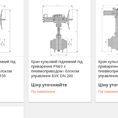
емний під
Кран кульовий підземний під
Кран кульо
приварення РN63 з
приваренн
блоком
пневмоприводом і блоком
пневмопри
150
управління БУК DN 200
управлінн
Ціну уточнюйте
Ціну ут
Під замовлення
Під замовле