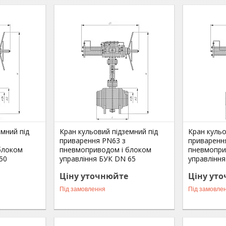
емний під
Кран кульовий підземний під
Кран кульо
приварення РN63 з
приваренн
блоком
пневмоприводом і блоком
пневмопри
50
управління БУК DN 65
управлінн
Ціну уточнюйте
Ціну ут
Під замовлення
Під замовле