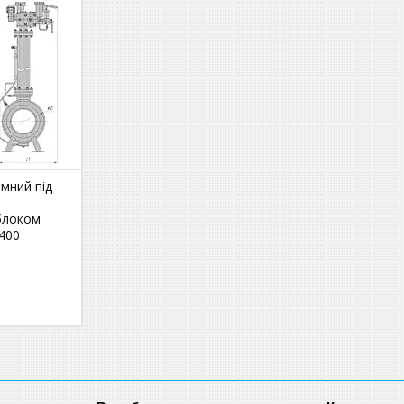
емний під
блоком
400