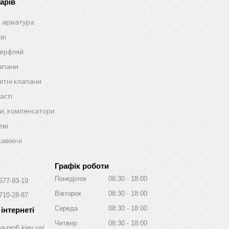
арів
 арматура
ві
терфляй
лапани
ітні клапани
асті
и, компенсатори
еві
жавіючі
Графік роботи
Понеділок
08:30
18:00
 577-93-19
Вівторок
08:30
18:00
 710-28-87
Середа
08:30
18:00
Четвер
08:30
18:00
a-profi.kiev.ua/