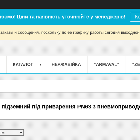
юємо! Ціни та наявність уточнюйте у менеджерів!
К
заказы и сообщения, поскольку по ее графику работы сегодня выходной
КАТАЛОГ
НЕРЖАВІЙКА
"ARMAVAL"
"Z
 підземний під приварення РN63 з пневмопривод