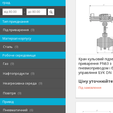
град.
Тип приєднання
Під приварення
9
Матеріал корпусу
Сталь
9
Робоче середовище
Кран кульовий підз
приварення РN63 з
Газ
9
пневмоприводом і 
управління БУК DN 
Нафтопродукти
9
Ціну уточнюйте
Неагресивна середа
9
Під замовлення
Повітря
9
Привід
Пневматичний
6