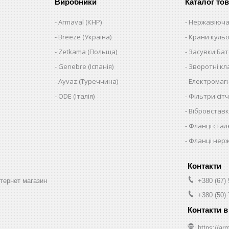
Виробники
Каталог тов
Armaval (КНР)
Нержавіюча
Breeze (Україна)
Крани кульо
Zetkama (Польща)
Засувки Ба
Genebre (Іспанія)
Зворотні к
Ayvaz (Туреччина)
Електромагн
ODE (Італія)
Фільтри сітч
Вібровставк
Фланці стал
Фланці нер
нтернет магазин
+380 (67)
+380 (50)
https://arm