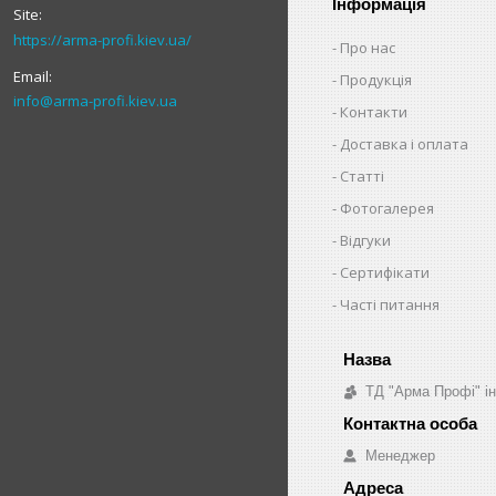
Інформація
https://arma-profi.kiev.ua/
Про нас
Продукція
info@arma-profi.kiev.ua
Контакти
Доставка і оплата
Статті
Фотогалерея
Відгуки
Сертифікати
Часті питання
ТД "Арма Профі" і
Менеджер