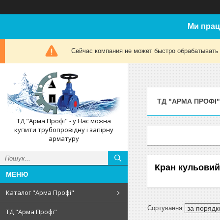
Ми прац
Сейчас компания не может быстро обрабатывать 
ТД "АРМА ПРОФІ"
ТД "Арма Профі" - у Нас можна
купити трубопровідну і запірну
арматуру
Кран кульовий
Каталог "Арма Профі"
ТД "Арма Профі"