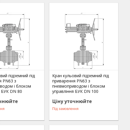
вий підземний під
Кран кульовий підземний під
я РN63 з
приварення РN63 з
водом і блоком
пневмоприводом і блоком
я БУК DN 80
управління БУК DN 100
очнюйте
Ціну уточнюйте
ння
Під замовлення