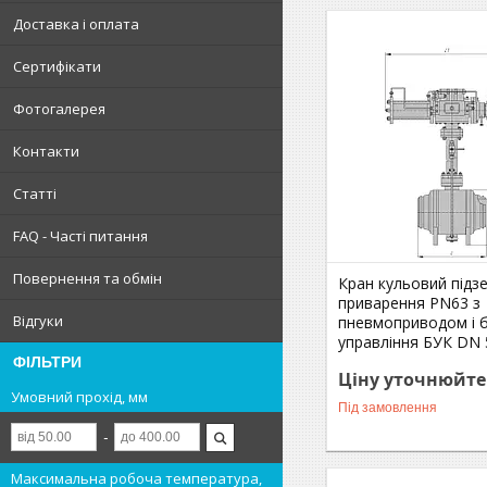
Доставка і оплата
Сертифікати
Фотогалерея
Контакти
Статті
FAQ - Часті питання
Повернення та обмін
Кран кульовий підз
приварення РN63 з
Відгуки
пневмоприводом і 
управління БУК DN 
ФІЛЬТРИ
Ціну уточнюйте
Умовний прохід, мм
Під замовлення
Максимальна робоча температура,