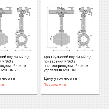
вий підземний під
Кран кульовий підземний під
я РN63 з
приварення РN63 з
водом і блоком
пневмоприводом і блоком
я БУК DN 250
управління БУК DN 300
очнюйте
Ціну уточнюйте
ння
Під замовлення