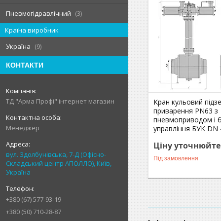
Пневмогідравлічний
3
Країна виробник
Україна
9
КОНТАКТИ
ТД "Арма Профі" інтернет магазин
Кран кульовий підз
приварення РN63 з
пневмоприводом і 
Менеджер
управління БУК DN 
Ціну уточнюйте
вул. Здолбунівська, 7-Д (Офісно-
Під замовлення
Складський центр АПОЛЛО), Київ,
Україна
+380 (67) 577-93-19
+380 (50) 710-28-87