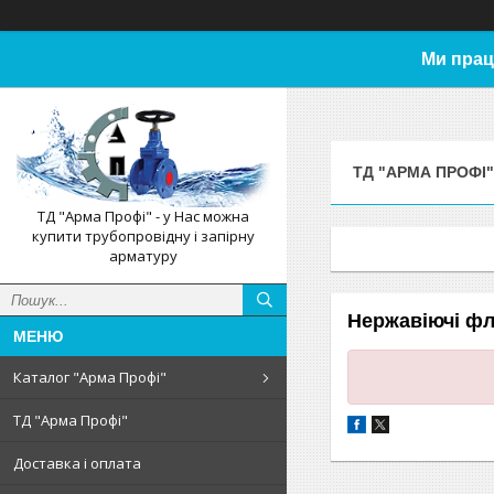
Ми прац
ТД "АРМА ПРОФІ"
ТД "Арма Профі" - у Нас можна
купити трубопровідну і запірну
арматуру
Нержавіючі фла
Каталог "Арма Профі"
ТД "Арма Профі"
Доставка і оплата