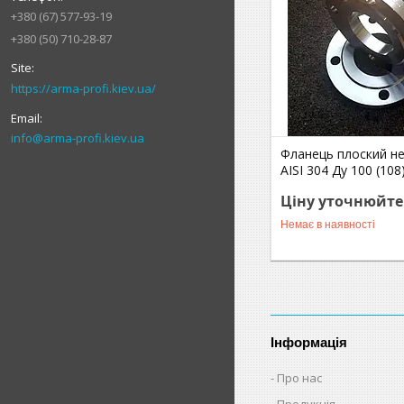
+380 (67) 577-93-19
+380 (50) 710-28-87
https://arma-profi.kiev.ua/
info@arma-profi.kiev.ua
Фланець плоский н
AISI 304 Ду 100 (108
Ціну уточнюйте
Немає в наявності
Інформація
Про нас
Продукція