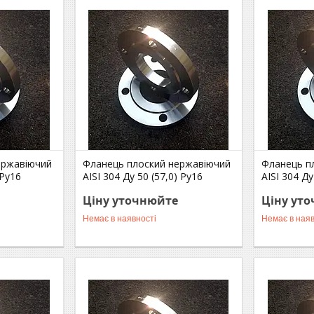
ержавіючий
Фланець плоский нержавіючий
Фланець п
 Ру16
AISI 304 Ду 50 (57,0) Ру16
AISI 304 Ду
Ціну уточнюйте
Ціну ут
Немає в наявності
Немає в наяв