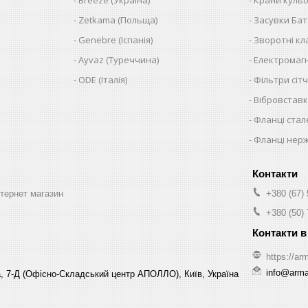
Zetkama (Польща)
Засувки Ба
Genebre (Іспанія)
Зворотні к
Ayvaz (Туреччина)
Електромагн
ODE (Італія)
Фільтри сітч
Вібровставк
Фланці стал
Фланці нер
нтернет магазин
+380 (67)
+380 (50)
https://arm
info@arma-
, 7-Д (Офісно-Складський центр АПОЛЛО), Київ, Україна