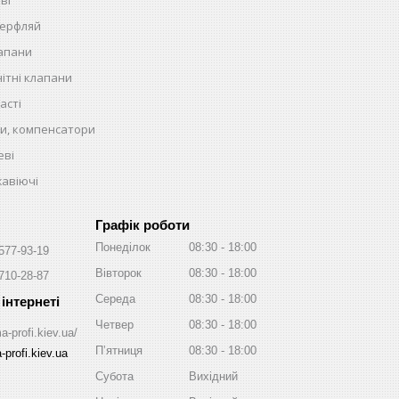
терфляй
лапани
ітні клапани
асті
и, компенсатори
еві
жавіючі
Графік роботи
Понеділок
08:30
18:00
 577-93-19
Вівторок
08:30
18:00
 710-28-87
Середа
08:30
18:00
Четвер
08:30
18:00
a-profi.kiev.ua/
Пʼятниця
08:30
18:00
profi.kiev.ua
Субота
Вихідний