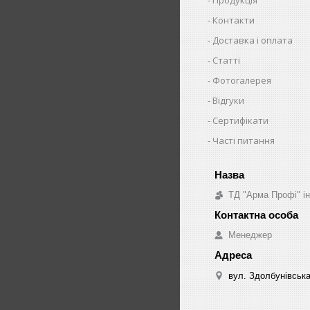
Контакти
Доставка і оплата
Статті
Фотогалерея
Відгуки
Сертифікати
Часті питання
ТД "Арма Профі" і
Менеджер
вул. Здолбунівська