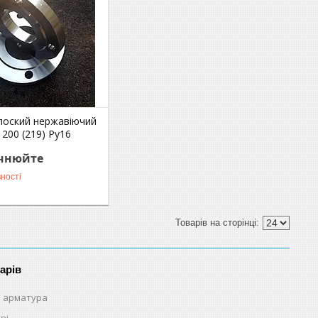
лоский нержавіючий
 200 (219) Ру16
очнюйте
ності
арів
 арматура
ві