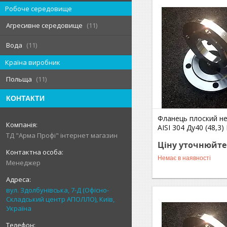
Робоче середовище
Агресивне середовище
11
Вода
11
Країна виробник
Польща
11
КОНТАКТИ
Фланець плоский н
AISI 304 Ду40 (48,3)
ТД "Арма Профі" інтернет магазин
Ціну уточнюйте
Немає в наявності
Менеджер
вул. Здолбунівська, 7-Д (Офісно-
Складський центр АПОЛЛО), Київ,
Україна