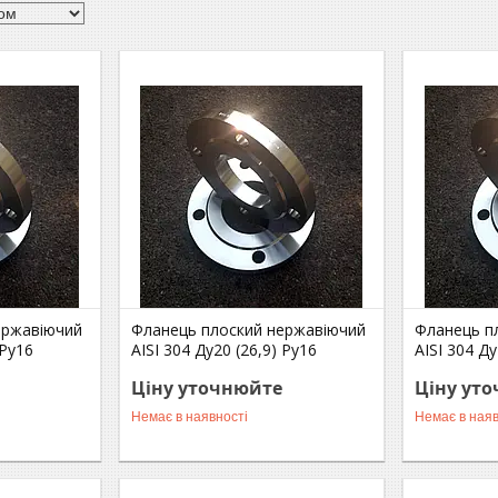
ержавіючий
Фланець плоский нержавіючий
Фланець п
 Ру16
AISI 304 Ду20 (26,9) Ру16
AISI 304 Ду
Ціну уточнюйте
Ціну ут
Немає в наявності
Немає в наяв