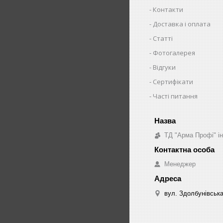
Контакти
Доставка і оплата
Статті
Фотогалерея
Відгуки
Сертифікати
Часті питання
ТД "Арма Профі" і
Менеджер
вул. Здолбунівська