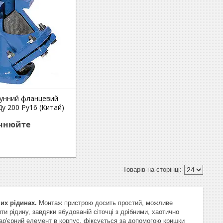
вунний фланцевий
у 200 Ру16 (Китай)
очнюйте
их рідинах.
Монтаж пристрою досить простий, можливе
и рідину, завдяки вбудованій сіточці з дрібними, хаотично
р'єрний елемент в корпус, фіксується за допомогою кришки