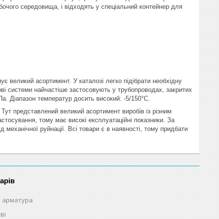
обочого середовища, і відходять у спеціальний контейнер для
є великий асортимент. У каталозі легко підібрати необхідну
ові системи найчастіше застосовують у трубопроводах, закритих
а. Діапазон температур досить високий: -5/150°С.
.
Тут представлений великий асортимент виробів із різним
астосування, тому має високі експлуатаційні показники. За
 механічної руйнації. Всі товари є в наявності, тому придбати
арів
 арматура
ві