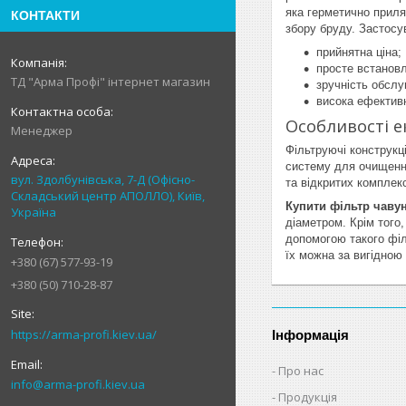
яка герметично приля
КОНТАКТИ
збору бруду. Застосу
прийнятна ціна;
просте встанов
ТД "Арма Профі" інтернет магазин
зручність обслу
висока ефективн
Особливості е
Менеджер
Фільтруючі конструкц
систему для очищення
вул. Здолбунівська, 7-Д (Офісно-
та відкритих комплек
Складський центр АПОЛЛО), Київ,
Купити фільтр чаву
Україна
діаметром. Крім того,
допомогою такого філ
їх можна за вигідною
+380 (67) 577-93-19
+380 (50) 710-28-87
https://arma-profi.kiev.ua/
Інформація
Про нас
info@arma-profi.kiev.ua
Продукція