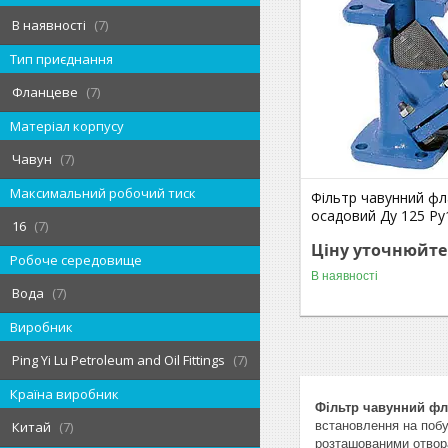
В наявності
7
Тип приєднання
Фланцеве
7
Матеріал корпусу
Чавун
7
Максимальний робочий тиск
Фільтр чавунний ф
осадовий Ду 125 Ру
16
7
Ціну уточнюйте
Робоче середовище
В наявності
Вода
7
Виробник
Ping Yi Lu Petroleum and Oil Fittings
7
Країна виробник
Фільтр чавунний фл
встановлення на побу
Китай
7
розташованими отво