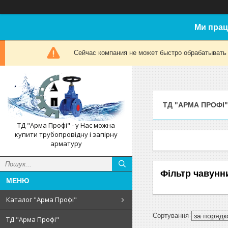
Ми прац
Сейчас компания не может быстро обрабатывать 
ТД "АРМА ПРОФІ"
ТД "Арма Профі" - у Нас можна
купити трубопровідну і запірну
арматуру
Фільтр чавун
Каталог "Арма Профі"
ТД "Арма Профі"