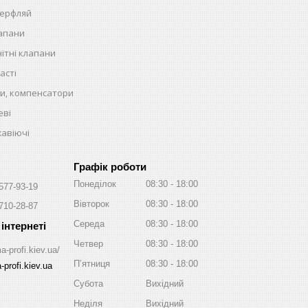
терфляй
лапани
ітні клапани
асті
и, компенсатори
еві
жавіючі
Графік роботи
Понеділок
08:30
18:00
 577-93-19
Вівторок
08:30
18:00
 710-28-87
Середа
08:30
18:00
Четвер
08:30
18:00
a-profi.kiev.ua/
Пʼятниця
08:30
18:00
profi.kiev.ua
Субота
Вихідний
Неділя
Вихідний