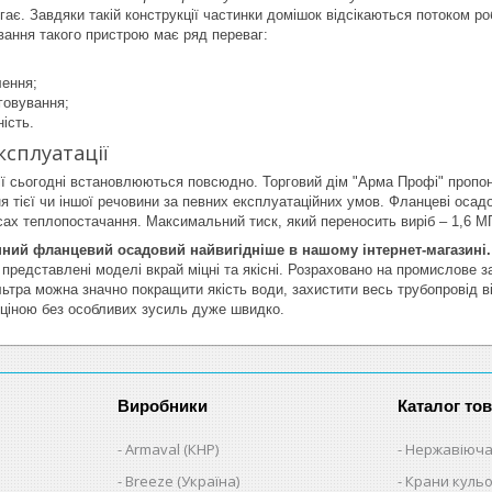
гає. Завдяки такій конструкції частинки домішок відсікаються потоком р
вання такого пристрою має ряд переваг:
лення;
говування;
ість.
ксплуатації
ії сьогодні встановлюються повсюдно. Торговий дім "Арма Профі" пропону
 тієї чи іншої речовини за певних експлуатаційних умов. Фланцеві осад
сах теплопостачання. Максимальний тиск, який переносить виріб – 1,6 МП
нний фланцевий осадовий найвигідніше в нашому інтернет-магазині
 представлені моделі вкрай міцні та якісні. Розраховано на промислове з
ьтра можна значно покращити якість води, захистити весь трубопровід від
 ціною без особливих зусиль дуже швидко.
Виробники
Каталог тов
Armaval (КНР)
Нержавіюча
Breeze (Україна)
Крани кульо