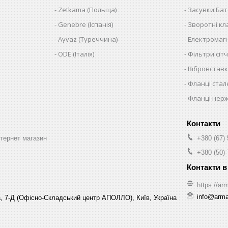
Zetkama (Польща)
Засувки Ба
Genebre (Іспанія)
Зворотні к
Ayvaz (Туреччина)
Електромагн
ODE (Італія)
Фільтри сітч
Вібровставк
Фланці стал
Фланці нер
нтернет магазин
+380 (67)
+380 (50)
https://arm
info@arma-
, 7-Д (Офісно-Складський центр АПОЛЛО), Київ, Україна