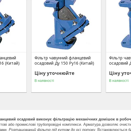
ланцевий
Фільтр чавунний фланцевий
Фільтр ча
16 (Китай)
осадовий Ду 150 Ру16 (Китай)
осадовий Д
Ціну уточнюйте
Ціну ут
В наявності
В наявності
анцевий осадовий виконує фільтрацію механічних домішок в робоч
тові або промислові трубопровідні комплекси. Арматура дозволяє очистит
рами.
Розташований фільтр під кутом до осі потоку.
Встановлюється ба