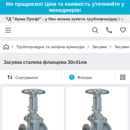
Ми працюємо! Ціни та наявність уточнюйте у
менеджерів!
ТД "Арма Профі" - у Нас можна купити трубопровідну і зап
Трубопровідна та запірна арматура
Засувки
Засувки
Засувка сталева фланцева 30с41нж
Сортування
0
Фільтри