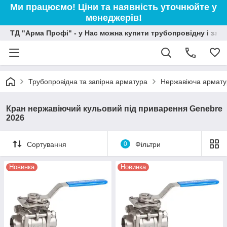
Ми працюємо! Ціни та наявність уточнюйте у
менеджерів!
ТД "Арма Профі" - у Нас можна купити трубопровідну і зап
Трубопровідна та запірна арматура
Нержавіюча армату
Кран нержавіючий кульовий під приварення Genebre
2026
Сортування
0
Фільтри
Новинка
Новинка