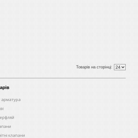
арів
 арматура
ві
терфляй
лапани
ітні клапани