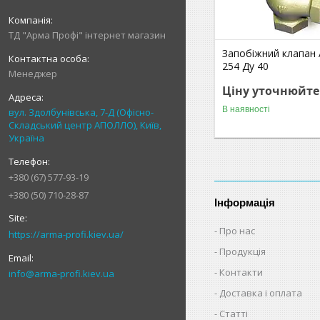
ТД "Арма Профі" інтернет магазин
Запобіжний клапан 
254 Ду 40
Менеджер
Ціну уточнюйте
В наявності
вул. Здолбунівська, 7-Д (Офісно-
Складський центр АПОЛЛО), Київ,
Україна
+380 (67) 577-93-19
+380 (50) 710-28-87
Інформація
Про нас
https://arma-profi.kiev.ua/
Продукція
Контакти
info@arma-profi.kiev.ua
Доставка і оплата
Статті