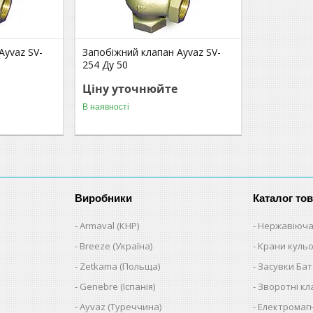
Ayvaz SV-
Запобіжний клапан Ayvaz SV-
254 Ду 50
Ціну уточнюйте
В наявності
Виробники
Каталог тов
Armaval (КНР)
Нержавіюча
Breeze (Україна)
Крани кульо
Zetkama (Польща)
Засувки Ба
Genebre (Іспанія)
Зворотні к
Ayvaz (Туреччина)
Електромагн