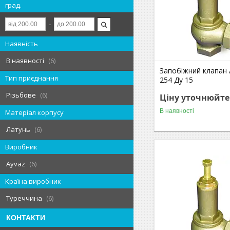
град.
Наявність
В наявності
6
Запобіжний клапан 
Тип приєднання
254 Ду 15
Різьбове
6
Ціну уточнюйте
В наявності
Матеріал корпусу
Латунь
6
Виробник
Ayvaz
6
Країна виробник
Туреччина
6
КОНТАКТИ