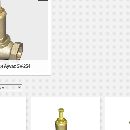
н Ayvaz SV-254