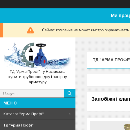
Ми прац
Сейчас компания не может быстро обрабатывать 
ТД "АРМА ПРОФІ"
ТД "Арма Профі" - у Нас можна
купити трубопровідну і запірну
арматуру
Запобіжні кла
Каталог "Арма Профі"
ТД "Арма Профі"