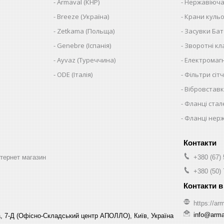
Armaval (КНР)
Нержавіюча
Breeze (Україна)
Крани кульо
Zetkama (Польща)
Засувки Ба
Genebre (Іспанія)
Зворотні к
Ayvaz (Туреччина)
Електромагн
ODE (Італія)
Фільтри сітч
Вібровставк
Фланці стал
Фланці нер
нтернет магазин
+380 (67)
+380 (50)
https://arm
info@arma-
, 7-Д (Офісно-Складський центр АПОЛЛО), Київ, Україна