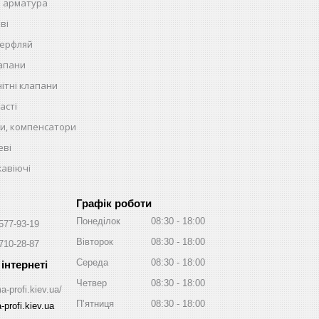
 арматура
ві
терфляй
лапани
ітні клапани
асті
и, компенсатори
еві
жавіючі
Графік роботи
Понеділок
08:30
18:00
 577-93-19
Вівторок
08:30
18:00
 710-28-87
Середа
08:30
18:00
Четвер
08:30
18:00
a-profi.kiev.ua/
Пʼятниця
08:30
18:00
profi.kiev.ua