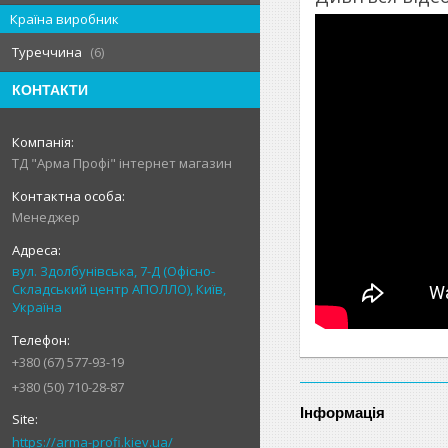
Країна виробник
Туреччина
6
КОНТАКТИ
ТД "Арма Профі" інтернет магазин
Менеджер
вул. Здолбунівська, 7-Д (Офісно-
Складський центр АПОЛЛО), Київ,
Україна
+380 (67) 577-93-19
+380 (50) 710-28-87
Інформація
https://arma-profi.kiev.ua/