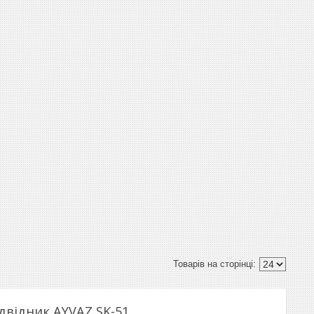
двідник AYVAZ SK-51