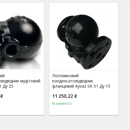
ий
Поплавковий
овідвідник муфтовий
конденсатовідвідник
1 Ду 25
фланцевий Ayvaz SK-51 Ду 15
 ₴
11 250,22 ₴
В наявності