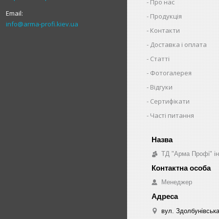
Про нас
Продукція
info@arma-profi.kiev.ua
Контакти
Доставка і оплата
Статті
Фотогалерея
Відгуки
Сертифікати
Часті питання
ТД "Арма Профі" і
Менеджер
вул. Здолбунівська