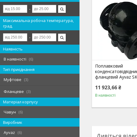
Максимальна робоча температура,
град.
Наявність
В наявності
6
Поплавковий
Тип приєднання
конденсатовідвідни
фланцевий Ayvaz SK
Муфтове
3
11 923,66 ₴
Фланцеве
3
В наявності
Матеріал корпусу
Чавун
6
Виробник
Ayvaz
6
Дивіться віде