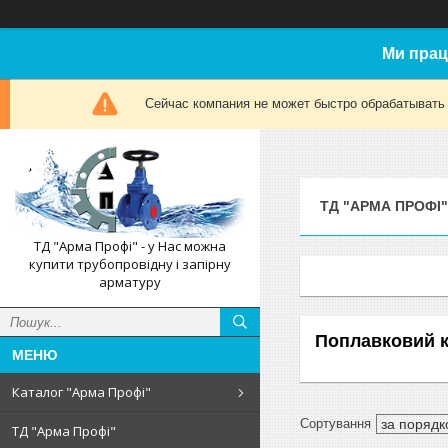
Ми прац
Сейчас компания не может быстро обрабатывать 
ТД "АРМА ПРОФІ"
ТД "Арма Профі" - у Нас можна
купити трубопровідну і запірну
арматуру
Поплавковий к
Каталог "Арма Профі"
ТД "Арма Профі"