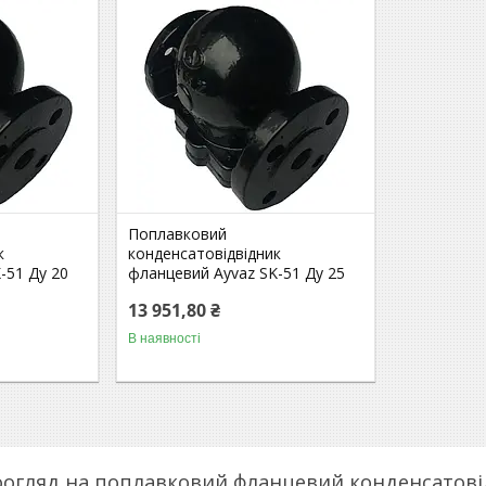
Поплавковий
к
конденсатовідвідник
-51 Ду 20
фланцевий Ayvaz SK-51 Ду 25
13 951,80 ₴
В наявності
оогляд на поплавковий фланцевий конденсатові